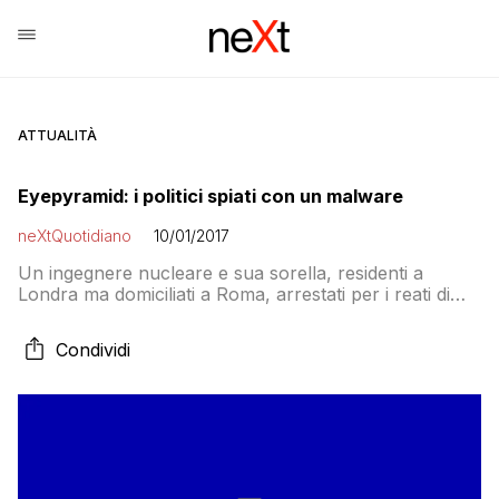
ATTUALITÀ
Eyepyramid: i politici spiati con un malware
neXtQuotidiano
10/01/2017
Un ingegnere nucleare e sua sorella, residenti a
Londra ma domiciliati a Roma, arrestati per i reati di
procacciamento di notizie concernenti la sicurezza
dello stato, accesso abusivo e intercettazione illecita. I
Condividi
server sequestrati dall’FBI