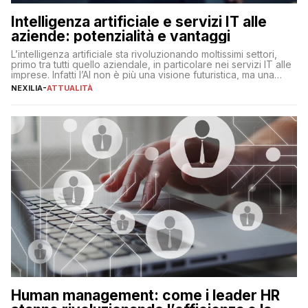
Intelligenza artificiale e servizi IT alle
aziende: potenzialità e vantaggi
L’intelligenza artificiale sta rivoluzionando moltissimi settori,
primo tra tutti quello aziendale, in particolare nei servizi IT alle
imprese. Infatti l’AI non è più una visione futuristica, ma una
realtà operativa che sta portando a un cambio significativo in
NEXILIA
-
ATTUALITÀ
ogni ambito. L’inserimento delle tecnologie di intelligenza
artificiale porta non solo all’ottimizzazione di diverse
operazioni, bensì comporta […]
Human management: come i leader HR