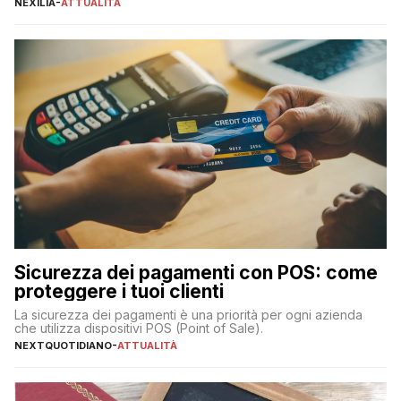
NEXILIA
-
ATTUALITÀ
transazioni dei pagamenti digitali con carta nel nostro Paese:
223 miliardi di euro. Si ritiene che il totale relativo ai 12 mesi […]
Sicurezza dei pagamenti con POS: come
proteggere i tuoi clienti
La sicurezza dei pagamenti è una priorità per ogni azienda
che utilizza dispositivi POS (Point of Sale).
NEXTQUOTIDIANO
-
ATTUALITÀ