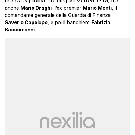
finanza capitolina. Tra gli spiati
Matteo Renzi
, ma
anche
Mario Draghi
, l’ex premier
Mario Monti
,
il
comandante generale della Guardia di Finanza
Saverio Capolupo
, e poi il banchiere
Fabrizio
Saccomanni
.