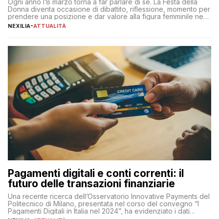
Ogni anno l’8 marzo torna a far parlare di sé. La Festa della
Donna diventa occasione di dibattito, riflessione, momento per
prendere una posizione e dar valore alla figura femminile nella
sua complessità e crucialità. A lanciare un messaggio “forte e
NEXILIA
-
ATTUALITÀ
chiaro” quest’anno è stato anche Pier Silvio Berlusconi,
amministratore delegato di Mediaset, che ha […]
Pagamenti digitali e conti correnti: il
futuro delle transazioni finanziarie
Una recente ricerca dell’Osservatorio Innovative Payments del
Politecnico di Milano, presentata nel corso del convegno “I
Pagamenti Digitali in Italia nel 2024”, ha evidenziato i dati
definitivi del primo semestre 2024 relativamente alle