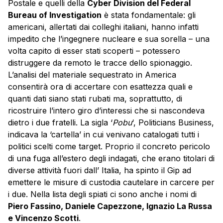
Postale e quelli della
Cyber Division del Federal
Bureau of Investigation
è stata fondamentale: gli
americani, allertati dai colleghi italiani, hanno infatti
impedito che l’ingegnere nucleare e sua sorella – una
volta capito di esser stati scoperti – potessero
distruggere da remoto le tracce dello spionaggio.
L’analisi del materiale sequestrato in America
consentirà ora di accertare con esattezza quali e
quanti dati siano stati rubati ma, soprattutto, di
ricostruire l’intero giro d’interessi che si nascondeva
dietro i due fratelli. La sigla ‘
Pobu
‘, Politicians Business,
indicava la ‘cartella’ in cui venivano catalogati tutti i
politici scelti come target. Proprio il concreto pericolo
di una fuga all’estero degli indagati, che erano titolari di
diverse attività fuori dall’ Italia, ha spinto il Gip ad
emettere le misure di custodia cautelare in carcere per
i due. Nella lista degli spiati ci sono anche i nomi di
Piero Fassino, Daniele Capezzone, Ignazio La Russa
e Vincenzo Scotti
.