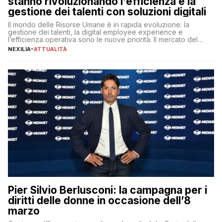
stanno rivoluzionando l’efficienza e la
gestione dei talenti con soluzioni digitali
Il mondo delle Risorse Umane è in rapida evoluzione: la
gestione dei talenti, la digital employee experience e
l’efficienza operativa sono le nuove priorità. Il mercato del
lavoro, d’altra parte, è sempre più competitivo con una lotta
NEXILIA
-
ATTUALITÀ
per aggiudicarsi i talenti più validi che si intensifica e le
aspettative dei dipendenti in continua evoluzione. I […]
Pier Silvio Berlusconi: la campagna per i
diritti delle donne in occasione dell’8
marzo