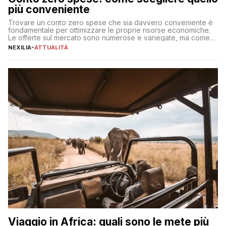
più conveniente
Trovare un conto zero spese che sia davvero conveniente è
fondamentale per ottimizzare le proprie risorse economiche.
Le offerte sul mercato sono numerose e variegate, ma come
individuare quella più adatta alle proprie esigenze senza
NEXILIA
-
ATTUALITÀ
incorrere in costi nascosti? Optare per un conto zero spese
significa eliminare le spese di gestione che spesso incidono
sul […]
Viaggio in Africa: quali sono le mete più