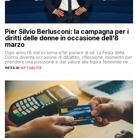
Pier Silvio Berlusconi: la campagna per i
diritti delle donne in occasione dell’8
marzo
Ogni anno l’8 marzo torna a far parlare di sé. La Festa della
Donna diventa occasione di dibattito, riflessione, momento per
prendere una posizione e dar valore alla figura femminile nella
sua complessità e crucialità. A lanciare un messaggio “forte e
NEXILIA
-
ATTUALITÀ
chiaro” quest’anno è stato anche Pier Silvio Berlusconi,
amministratore delegato di Mediaset, che ha […]