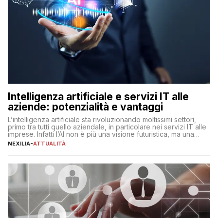
Intelligenza artificiale e servizi IT alle
aziende: potenzialità e vantaggi
L’intelligenza artificiale sta rivoluzionando moltissimi settori,
primo tra tutti quello aziendale, in particolare nei servizi IT alle
imprese. Infatti l’AI non è più una visione futuristica, ma una
realtà operativa che sta portando a un cambio significativo in
NEXILIA
-
ATTUALITÀ
ogni ambito. L’inserimento delle tecnologie di intelligenza
artificiale porta non solo all’ottimizzazione di diverse
operazioni, bensì comporta […]