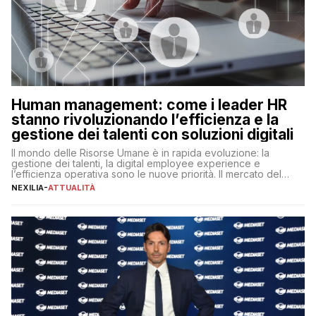
Human management: come i leader HR
stanno rivoluzionando l’efficienza e la
gestione dei talenti con soluzioni digitali
Il mondo delle Risorse Umane è in rapida evoluzione: la
gestione dei talenti, la digital employee experience e
l’efficienza operativa sono le nuove priorità. Il mercato del
lavoro, d’altra parte, è sempre più competitivo con una lotta
NEXILIA
-
ATTUALITÀ
per aggiudicarsi i talenti più validi che si intensifica e le
aspettative dei dipendenti in continua evoluzione. I […]