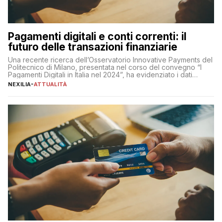
Pagamenti digitali e conti correnti: il
futuro delle transazioni finanziarie
Una recente ricerca dell’Osservatorio Innovative Payments del
Politecnico di Milano, presentata nel corso del convegno “I
Pagamenti Digitali in Italia nel 2024”, ha evidenziato i dati
definitivi del primo semestre 2024 relativamente alle
NEXILIA
-
ATTUALITÀ
transazioni dei pagamenti digitali con carta nel nostro Paese:
223 miliardi di euro. Si ritiene che il totale relativo ai 12 mesi […]