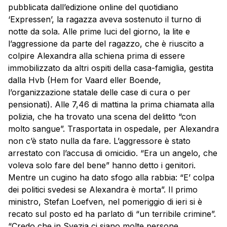
pubblicata dall’edizione online del quotidiano
‘Expressen’, la ragazza aveva sostenuto il turno di
notte da sola. Alle prime luci del giorno, la lite e
l’aggressione da parte del ragazzo, che è riuscito a
colpire Alexandra alla schiena prima di essere
immobilizzato da altri ospiti della casa-famiglia, gestita
dalla Hvb (Hem for Vaard eller Boende,
l’organizzazione statale delle case di cura o per
pensionati). Alle 7,46 di mattina la prima chiamata alla
polizia, che ha trovato una scena del delitto “con
molto sangue”. Trasportata in ospedale, per Alexandra
non c’è stato nulla da fare. L’aggressore è stato
arrestato con l’accusa di omicidio. “Era un angelo, che
voleva solo fare del bene” hanno detto i genitori.
Mentre un cugino ha dato sfogo alla rabbia: “E’ colpa
dei politici svedesi se Alexandra è morta”. Il primo
ministro, Stefan Loefven, nel pomeriggio di ieri si è
recato sul posto ed ha parlato di “un terribile crimine”.
“Credo che in Svezia ci siano molte persone