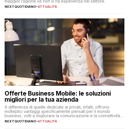
maggior ragione se non si ha esperienza nel settore.
NEXTQUOTIDIANO
-
ATTUALITÀ
Offerte Business Mobile: le soluzioni
migliori per la tua azienda
A differenza di quelle dedicate ai privati, infatti, offrono
molteplici vantaggi specificamente pensati per il mondo
business, volti a migliorare la comunicazione e la connettività
degli utenti
NEXTQUOTIDIANO
-
ATTUALITÀ