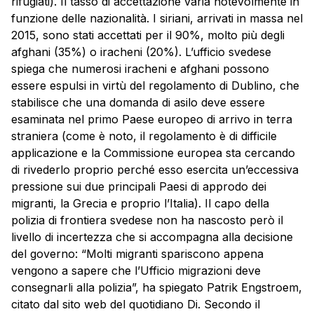
rifugiati). Il tasso di accettazione varia notevolmente in
funzione delle nazionalità. I siriani, arrivati in massa nel
2015, sono stati accettati per il 90%, molto più degli
afghani (35%) o iracheni (20%). L’ufficio svedese
spiega che numerosi iracheni e afghani possono
essere espulsi in virtù del regolamento di Dublino, che
stabilisce che una domanda di asilo deve essere
esaminata nel primo Paese europeo di arrivo in terra
straniera (come è noto, il regolamento è di difficile
applicazione e la Commissione europea sta cercando
di rivederlo proprio perché esso esercita un’eccessiva
pressione sui due principali Paesi di approdo dei
migranti, la Grecia e proprio l’Italia). Il capo della
polizia di frontiera svedese non ha nascosto però il
livello di incertezza che si accompagna alla decisione
del governo: “Molti migranti spariscono appena
vengono a sapere che l’Ufficio migrazioni deve
consegnarli alla polizia”, ha spiegato Patrik Engstroem,
citato dal sito web del quotidiano Di. Secondo il