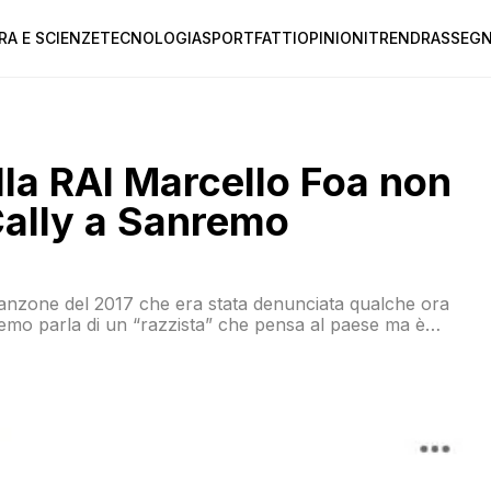
RA E SCIENZE
TECNOLOGIA
SPORT
FATTI
OPINIONI
TREND
RASSEGN
lla RAI Marcello Foa non
 Cally a Sanremo
canzone del 2017 che era stata denunciata qualche ora
emo parla di un “razzista” che pensa al paese ma è