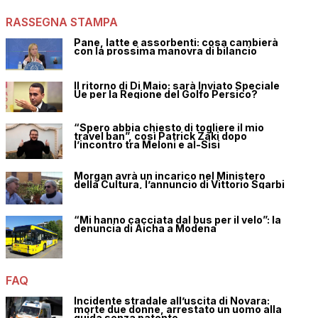
RASSEGNA STAMPA
Pane, latte e assorbenti: cosa cambierà
con la prossima manovra di bilancio
Il ritorno di Di Maio: sarà Inviato Speciale
Ue per la Regione del Golfo Persico?
“Spero abbia chiesto di togliere il mio
travel ban”, così Patrick Zaki dopo
l’incontro tra Meloni e al-Sisi
Morgan avrà un incarico nel Ministero
della Cultura, l’annuncio di Vittorio Sgarbi
“Mi hanno cacciata dal bus per il velo”: la
denuncia di Aicha a Modena
FAQ
Incidente stradale all’uscita di Novara:
morte due donne, arrestato un uomo alla
guida senza patente