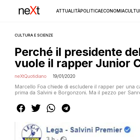
ATTUALITÀ
POLITICA
ECONOMIA
CULTU
CULTURA E SCIENZE
Perché il presidente de
vuole il rapper Junior
neXtQuotidiano
19/01/2020
Marcello Foa chiede di escludere il rapper per una 
prima da Salvini e Borgonzoni. Ma il pezzo per Sanr
meglio il mojito”. Secondo voi con chi ce l’ha?