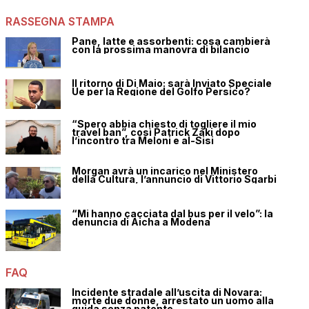
RASSEGNA STAMPA
Pane, latte e assorbenti: cosa cambierà
con la prossima manovra di bilancio
Il ritorno di Di Maio: sarà Inviato Speciale
Ue per la Regione del Golfo Persico?
“Spero abbia chiesto di togliere il mio
travel ban”, così Patrick Zaki dopo
l’incontro tra Meloni e al-Sisi
Morgan avrà un incarico nel Ministero
della Cultura, l’annuncio di Vittorio Sgarbi
“Mi hanno cacciata dal bus per il velo”: la
denuncia di Aicha a Modena
FAQ
Incidente stradale all’uscita di Novara:
morte due donne, arrestato un uomo alla
guida senza patente