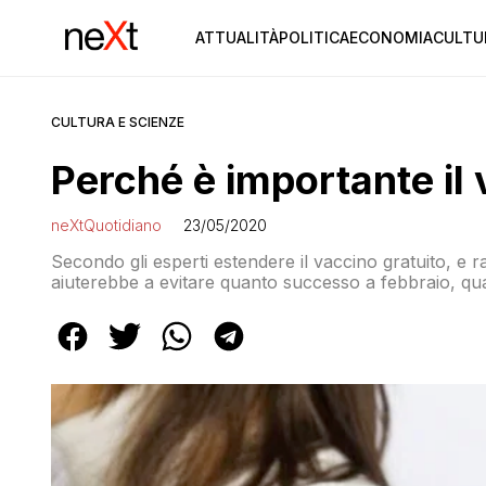
ATTUALITÀ
POLITICA
ECONOMIA
CULTU
CULTURA E SCIENZE
Perché è importante il 
neXtQuotidiano
23/05/2020
Secondo gli esperti estendere il vaccino gratuito, e 
aiuterebbe a evitare quanto successo a febbraio, qua
con i casi di positivi al coronavirus