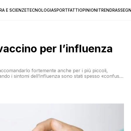
RA E SCIENZE
TECNOLOGIA
SPORT
FATTI
OPINIONI
TREND
RASSEGN
vaccino per l’influenza
raccomandarlo fortemente anche per i più piccoli,
ndo i sintomi dell’influenza sono stati spesso «confusi»