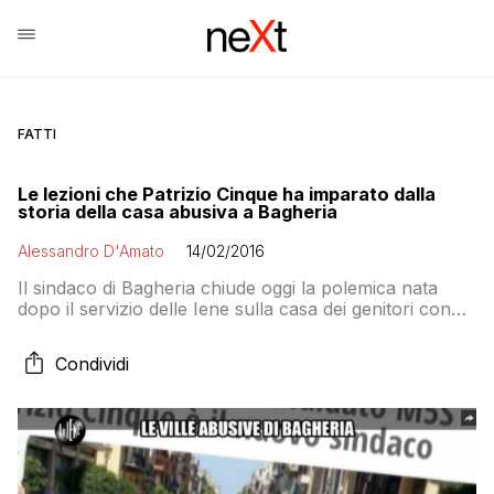
FATTI
Le lezioni che Patrizio Cinque ha imparato dalla
storia della casa abusiva a Bagheria
Alessandro D'Amato
14/02/2016
Il sindaco di Bagheria chiude oggi la polemica nata
dopo il servizio delle Iene sulla casa dei genitori con
uno status su Facebook. Ieri Luca Tripoli, suo
assessore, ha restituito le deleghe dopo che il comune
Condividi
ha ufficialmente respinto la richiesta di sanatoria per
l’abitazione dei suoi