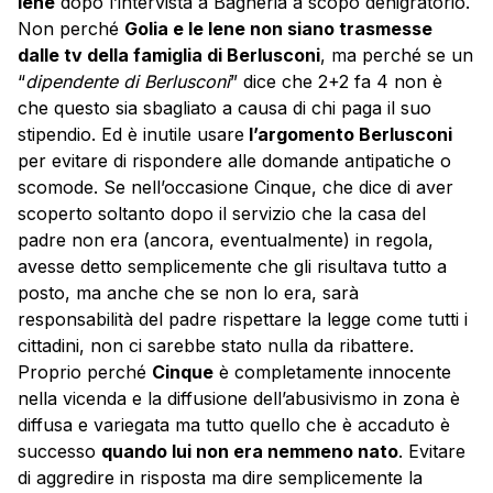
Iene
dopo l’intervista a Bagheria a scopo denigratorio.
Non perché
Golia e le Iene non siano trasmesse
dalle tv della famiglia di Berlusconi
, ma perché se un
“
dipendente di Berlusconi
” dice che 2+2 fa 4 non è
che questo sia sbagliato a causa di chi paga il suo
stipendio. Ed è inutile usare
l’argomento Berlusconi
per evitare di rispondere alle domande antipatiche o
scomode. Se nell’occasione Cinque, che dice di aver
scoperto soltanto dopo il servizio che la casa del
padre non era (ancora, eventualmente) in regola,
avesse detto semplicemente che gli risultava tutto a
posto, ma anche che se non lo era, sarà
responsabilità del padre rispettare la legge come tutti i
cittadini, non ci sarebbe stato nulla da ribattere.
Proprio perché
Cinque
è completamente innocente
nella vicenda e la diffusione dell’abusivismo in zona è
diffusa e variegata ma tutto quello che è accaduto è
successo
quando lui non era nemmeno nato
. Evitare
di aggredire in risposta ma dire semplicemente la