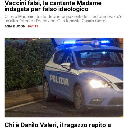
Vaccini falsi, la cantante Madame
indagata per falso ideologico
Oltre a Madame, tra le decine di pazienti dei medici no vax c’è
un’altra “cliente d’eccezione”, la tennista Camila Giorgi
ASIA BUCONI
-
FATTI
Chi è Danilo Valeri, il ragazzo rapito a