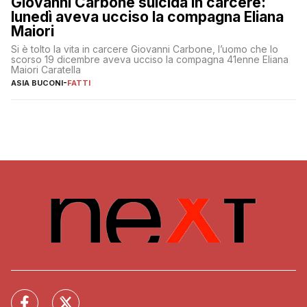
Giovanni Carbone suicida in carcere:
lunedì aveva ucciso la compagna Eliana
Maiori
Si è tolto la vita in carcere Giovanni Carbone, l’uomo che lo
scorso 19 dicembre aveva ucciso la compagna 41enne Eliana
Maiori Caratella
ASIA BUCONI
-
FATTI