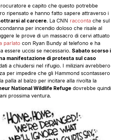
 procuratore e capito che questo potrebbe
ro ripensato e hanno fatto sapere attraverso i
ottrarsi al carcere
. La CNN
racconta
che sul
 condanna per incendio doloso che risale al
ruggere le prove di un massacro di cervi attuato
a parlato
con Ryan Bundy al telefono e ha
o a essere uccisi se necessario.
Sabato scorso i
una manifestazione di protesta sul caso
ti a chiudersi nel rifugio. I miliziani avrebbero
tezza per impedire che gli Hammond scontassero
alla al balzo per incitare alla rivolta la
eur National Wildlife Refuge
dovrebbe quindi
iani prossima ventura.