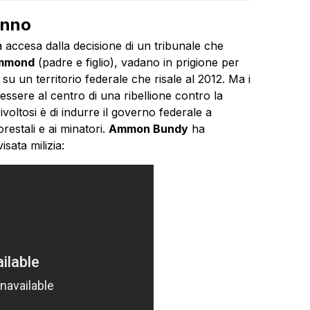
anno
a accesa dalla decisione di un tribunale che
ammond
(padre e figlio), vadano in prigione per
 un territorio federale che risale al 2012. Ma i
essere al centro di una ribellione contro la
voltosi è di indurre il governo federale a
orestali e ai minatori.
Ammon Bundy
ha
sata milizia: