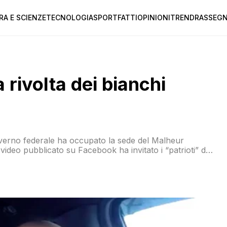
RA E SCIENZE
TECNOLOGIA
SPORT
FATTI
OPINIONI
TREND
RASSEGN
 rivolta dei bianchi
governo federale ha occupato la sede del Malheur
video pubblicato su Facebook ha invitato i “patrioti” da
a unirsi alla lotta