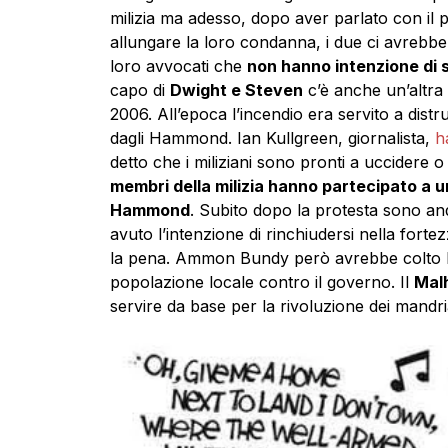
milizia ma adesso, dopo aver parlato con il
allungare la loro condanna, i due ci avrebbe
loro avvocati che
non hanno intenzione di s
capo di
Dwight e Steven
c’è anche un’altra
2006. All’epoca l’incendio era servito a dist
dagli Hammond. Ian Kullgreen, giornalista,
h
detto che i miliziani sono pronti a uccidere 
membri della milizia hanno partecipato a 
Hammond
. Subito dopo la protesta sono anda
avuto l’intenzione di rinchiudersi nella for
la pena. Ammon Bundy però avrebbe colto la p
popolazione locale contro il governo. Il
Malh
servire da base per la rivoluzione dei mandr