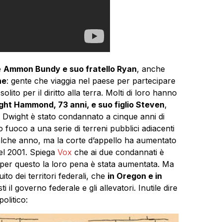
e
Ammon Bundy e suo fratello Ryan
, anche
ne
: gente che viaggia nel paese per partecipare
solito per il diritto alla terra. Molti di loro hanno
ht Hammond, 73 anni, e suo figlio Steven
,
 Dwight è stato condannato a cinque anni di
o fuoco a una serie di terreni pubblici adiacenti
ualche anno, ma la corte d’appello ha aumentato
nel 2001. Spiega
Vox
che ai due condannati è
e per questo la loro pena è stata aumentata. Ma
ito dei territori federali, che
in Oregon e in
il governo federale e gli allevatori. Inutile dire
olitico: