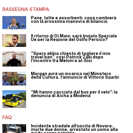
RASSEGNA STAMPA
Pane, latte e assorbenti: cosa cambierà
con la prossima manovra di bilancio
Il ritorno di Di Maio: sarà Inviato Speciale
Ue per la Regione del Golfo Persico?
“Spero abbia chiesto di togliere il mio
travel ban”, così Patrick Zaki dopo
l’incontro tra Meloni e al-Sisi
Morgan avrà un incarico nel Ministero
della Cultura, l’annuncio di Vittorio Sgarbi
“Mi hanno cacciata dal bus per il velo”: la
denuncia di Aicha a Modena
FAQ
Incidente stradale all’uscita di Novara:
morte due donne, arrestato un uomo alla
guida senza patente