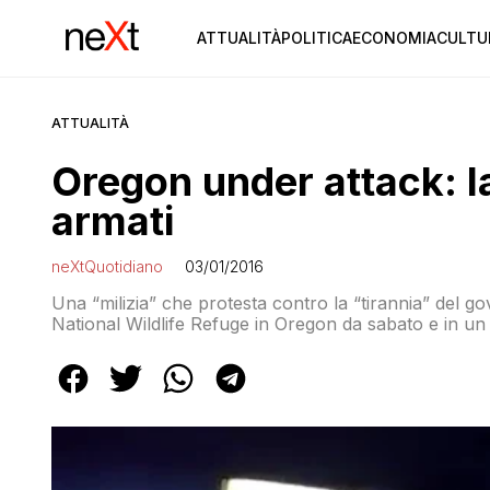
ATTUALITÀ
POLITICA
ECONOMIA
CULTU
ATTUALITÀ
Oregon under attack: la
armati
neXtQuotidiano
03/01/2016
Una “milizia” che protesta contro la “tirannia” del 
National Wildlife Refuge in Oregon da sabato e in un 
tutto il paese ad aggregarsi a loro nel rifugio armati e 