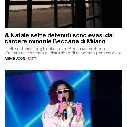
A Natale sette detenuti sono evasi dal
carcere minorile Beccaria di Milano
I sette detenuti fuggiti dal carcere Beccaria avrebbero
sfruttato un momento di distrazione di un agente per scappare
ASIA BUCONI
-
FATTI