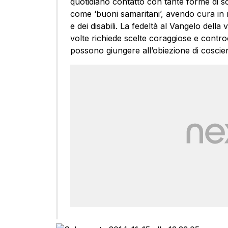
quotidiano contatto con tante forme di so
come ‘buoni samaritani’, avendo cura in m
e dei disabili. La fedeltà al Vangelo della 
volte richiede scelte coraggiose e contro
possono giungere all’obiezione di coscie