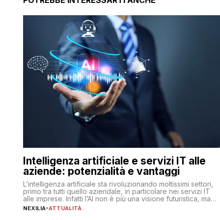
POTREBBE INTERESSARTI ANCHE
Intelligenza artificiale e servizi IT alle
aziende: potenzialità e vantaggi
L’intelligenza artificiale sta rivoluzionando moltissimi settori,
primo tra tutti quello aziendale, in particolare nei servizi IT
alle imprese. Infatti l’AI non è più una visione futuristica, ma
una realtà operativa che sta portando a un cambio
NEXILIA
-
ATTUALITÀ
significativo in ogni ambito. L’inserimento delle tecnologie di