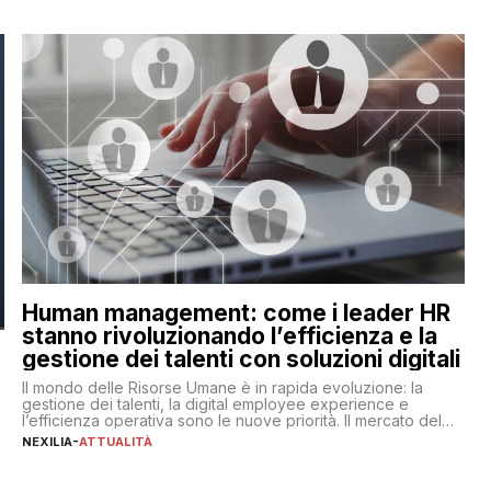
Human management: come i leader HR
stanno rivoluzionando l’efficienza e la
gestione dei talenti con soluzioni digitali
Il mondo delle Risorse Umane è in rapida evoluzione: la
gestione dei talenti, la digital employee experience e
l’efficienza operativa sono le nuove priorità. Il mercato del
lavoro, d’altra parte, è sempre più competitivo con una lotta
NEXILIA
-
ATTUALITÀ
per aggiudicarsi i talenti più validi che si intensifica e le
aspettative dei dipendenti in continua evoluzione. I […]