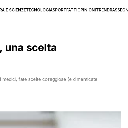
RA E SCIENZE
TECNOLOGIA
SPORT
FATTI
OPINIONI
TREND
RASSEGN
, una scelta
 medici, fate scelte coraggiose (e dimenticate