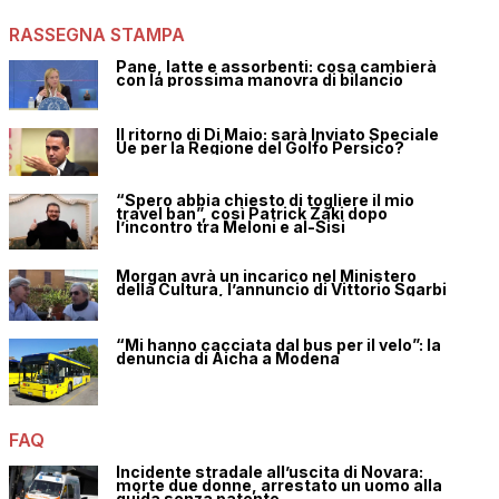
RASSEGNA STAMPA
Pane, latte e assorbenti: cosa cambierà
con la prossima manovra di bilancio
Il ritorno di Di Maio: sarà Inviato Speciale
Ue per la Regione del Golfo Persico?
“Spero abbia chiesto di togliere il mio
travel ban”, così Patrick Zaki dopo
l’incontro tra Meloni e al-Sisi
Morgan avrà un incarico nel Ministero
della Cultura, l’annuncio di Vittorio Sgarbi
“Mi hanno cacciata dal bus per il velo”: la
denuncia di Aicha a Modena
FAQ
Incidente stradale all’uscita di Novara:
morte due donne, arrestato un uomo alla
guida senza patente