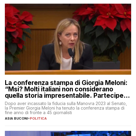
La conferenza stampa di Giorgia Meloni:
“Msi? Molti italiani non considerano
quella storia impresentabile. Parteciperò
al 25 aprile”
Dopo aver incassato la fiducia sulla Manovra 2023 al Senato,
la Premier Giorgia Meloni ha tenuto la conferenza stampa di
fine anno di fronte a 45 giornalisti
ASIA BUCONI
-
POLITICA