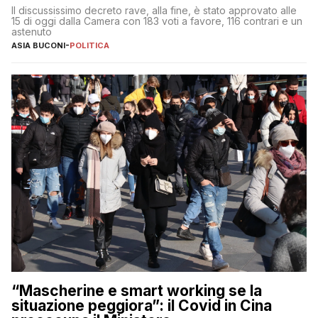
Il discussissimo decreto rave, alla fine, è stato approvato alle
15 di oggi dalla Camera con 183 voti a favore, 116 contrari e un
astenuto
ASIA BUCONI
-
POLITICA
“Mascherine e smart working se la
situazione peggiora”: il Covid in Cina