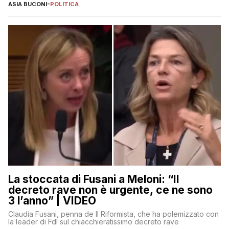
ASIA BUCONI
-
POLITICA
La stoccata di Fusani a Meloni: “Il
decreto rave non è urgente, ce ne sono
3 l’anno” | VIDEO
Claudia Fusani, penna de Il Riformista, che ha polemizzato con
la leader di FdI sul chiacchieratissimo decreto rave