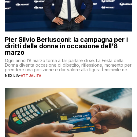
Pier Silvio Berlusconi: la campagna per i
diritti delle donne in occasione dell’8
marzo
Ogni anno l’8 marzo torna a far parlare di sé. La Festa della
Donna diventa occasione di dibattito, riflessione, momento per
prendere una posizione e dar valore alla figura femminile nella
sua complessità e crucialità. A lanciare un messaggio “forte e
NEXILIA
-
ATTUALITÀ
chiaro” quest’anno è stato anche Pier Silvio Berlusconi,
amministratore delegato di Mediaset, che ha […]