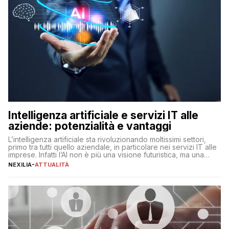
Intelligenza artificiale e servizi IT alle
aziende: potenzialità e vantaggi
L’intelligenza artificiale sta rivoluzionando moltissimi settori,
primo tra tutti quello aziendale, in particolare nei servizi IT alle
imprese. Infatti l’AI non è più una visione futuristica, ma una
realtà operativa che sta portando a un cambio significativo in
NEXILIA
-
ATTUALITÀ
ogni ambito. L’inserimento delle tecnologie di intelligenza
artificiale porta non solo all’ottimizzazione di diverse
operazioni, bensì comporta […]