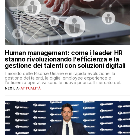
Human management: come i leader HR
stanno rivoluzionando l’efficienza e la
gestione dei talenti con soluzioni digitali
Il mondo delle Risorse Umane è in rapida evoluzione: la
gestione dei talenti, la digital employee experience e
l’efficienza operativa sono le nuove priorità. Il mercato del
lavoro, d’altra parte, è sempre più competitivo con una lotta
NEXILIA
-
ATTUALITÀ
per aggiudicarsi i talenti più validi che si intensifica e le
aspettative dei dipendenti in continua evoluzione. I […]