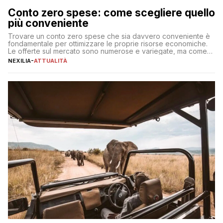
Conto zero spese: come scegliere quello
più conveniente
Trovare un conto zero spese che sia davvero conveniente è
fondamentale per ottimizzare le proprie risorse economiche.
Le offerte sul mercato sono numerose e variegate, ma come
individuare quella più adatta alle proprie esigenze senza
NEXILIA
-
ATTUALITÀ
incorrere in costi nascosti? Optare per un conto zero spese
significa eliminare le spese di gestione che spesso incidono
sul […]