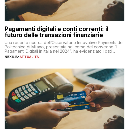
Pagamenti digitali e conti correnti: il
futuro delle transazioni finanziarie
Una recente ricerca dell’Osservatorio Innovative Payments del
Politecnico di Milano, presentata nel corso del convegno “I
Pagamenti Digitali in Italia nel 2024”, ha evidenziato i dati
definitivi del primo semestre 2024 relativamente alle
NEXILIA
-
ATTUALITÀ
transazioni dei pagamenti digitali con carta nel nostro Paese:
223 miliardi di euro. Si ritiene che il totale relativo ai 12 mesi […]