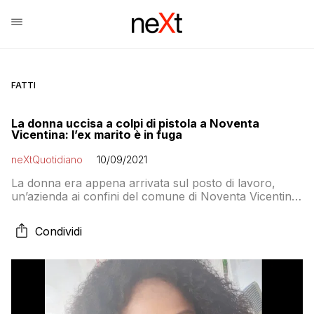
FATTI
La donna uccisa a colpi di pistola a Noventa
Vicentina: l’ex marito è in fuga
neXtQuotidiano
10/09/2021
La donna era appena arrivata sul posto di lavoro,
un’azienda ai confini del comune di Noventa Vicentina,
quando l’ex marito l’ha colpita con diversi colpi di
pistola davanti alle colleghe
Condividi