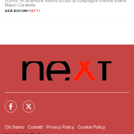
scorso 19 dicembre aveva ucciso la compagna 41enne Eliana
Maiori Caratella
ASIA BUCONI
-
FATTI
Chi Siamo
Contatti
Privacy Policy
Cookie Policy