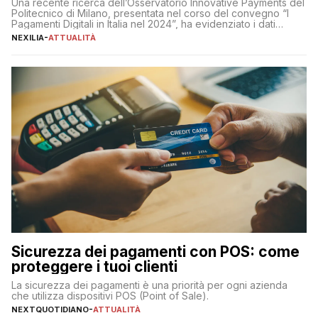
Una recente ricerca dell’Osservatorio Innovative Payments del
Politecnico di Milano, presentata nel corso del convegno “I
Pagamenti Digitali in Italia nel 2024”, ha evidenziato i dati
definitivi del primo semestre 2024 relativamente alle
NEXILIA
-
ATTUALITÀ
transazioni dei pagamenti digitali con carta nel nostro Paese:
223 miliardi di euro. Si ritiene che il totale relativo ai 12 mesi […]
Sicurezza dei pagamenti con POS: come
proteggere i tuoi clienti
La sicurezza dei pagamenti è una priorità per ogni azienda
che utilizza dispositivi POS (Point of Sale).
NEXTQUOTIDIANO
-
ATTUALITÀ