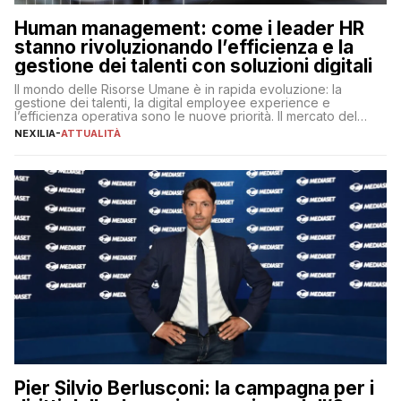
Human management: come i leader HR
stanno rivoluzionando l’efficienza e la
gestione dei talenti con soluzioni digitali
Il mondo delle Risorse Umane è in rapida evoluzione: la
gestione dei talenti, la digital employee experience e
l’efficienza operativa sono le nuove priorità. Il mercato del
lavoro, d’altra parte, è sempre più competitivo con una lotta
NEXILIA
-
ATTUALITÀ
per aggiudicarsi i talenti più validi che si intensifica e le
aspettative dei dipendenti in continua evoluzione. I […]
Pier Silvio Berlusconi: la campagna per i