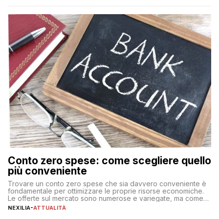
Conto zero spese: come scegliere quello
più conveniente
Trovare un conto zero spese che sia davvero conveniente è
fondamentale per ottimizzare le proprie risorse economiche.
Le offerte sul mercato sono numerose e variegate, ma come
individuare quella più adatta alle proprie esigenze senza
NEXILIA
-
ATTUALITÀ
incorrere in costi nascosti? Optare per un conto zero spese