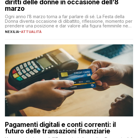
diritti delle donne in occasione dell’8
marzo
Ogni anno l’8 marzo torna a far parlare di sé. La Festa della
Donna diventa occasione di dibattito, riflessione, momento per
prendere una posizione e dar valore alla figura femminile nella
sua complessità e crucialità. A lanciare un messaggio “forte e
NEXILIA
-
ATTUALITÀ
chiaro” quest’anno è stato anche Pier Silvio Berlusconi,
amministratore delegato di Mediaset, che ha […]
Pagamenti digitali e conti correnti: il
futuro delle transazioni finanziarie