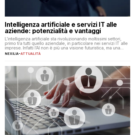
Intelligenza artificiale e servizi IT alle
aziende: potenzialità e vantaggi
L’intelligenza artificiale sta rivoluzionando moltissimi settori,
primo tra tutti quello aziendale, in particolare nei servizi IT alle
imprese. Infatti l’AI non è più una visione futuristica, ma una
realtà operativa che sta portando a un cambio significativo in
NEXILIA
-
ATTUALITÀ
ogni ambito. L’inserimento delle tecnologie di intelligenza
artificiale porta non solo all’ottimizzazione di diverse
operazioni, bensì comporta […]