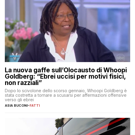
La nuova gaffe sull’Olocausto di Whoopi
Goldberg: “Ebrei uccisi per motivi fisici,
non razziali”
Dopo lo scivolone dello scorso gennaio, Whoopi Goldberg è
stata costretta a tornare a scusarsi per affermazioni offensive
verso gli ebrei
ASIA BUCONI
-
FATTI