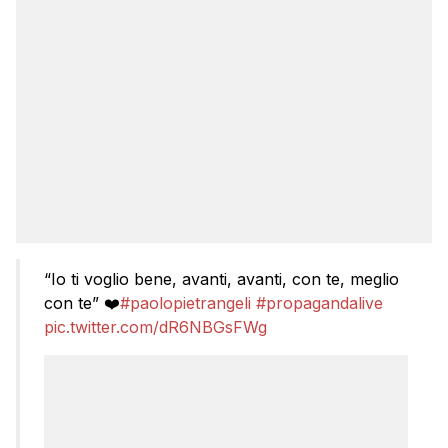
“Io ti voglio bene, avanti, avanti, con te, meglio
con te” ❤️
#paolopietrangeli
#propagandalive
pic.twitter.com/dR6NBGsFWg