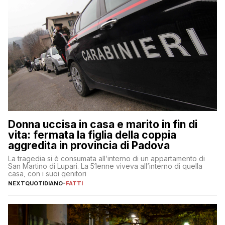
Donna uccisa in casa e marito in fin di
vita: fermata la figlia della coppia
aggredita in provincia di Padova
La tragedia si è consumata all’interno di un appartamento di
San Martino di Lupari. La 51enne viveva all’interno di quella
casa, con i suoi genitori
NEXTQUOTIDIANO
-
FATTI