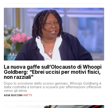
La nuova gaffe sull’Olocausto di Whoopi
Goldberg: “Ebrei uccisi per motivi fisici,
non razziali”
Dopo lo scivolone dello scorso gennaio, Whoopi Goldberg è
stata costretta a tornare a scusarsi per affermazioni offensive
verso gli ebrei
ASIA BUCONI
-
FATTI