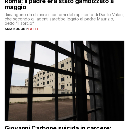
Roma: il padre era stato gambizzato a
maggio
Rimangono da chiarire i contorni del rapimento di Danilo Valeri,
che secondo gli agenti sarebbe legato al padre Maurizio,
detto “il sorcio”
ASIA BUCONI
-
FATTI
Giovanni Carbone suicida in carcere: