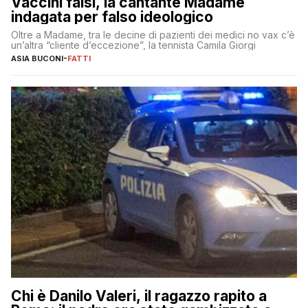
Vaccini falsi, la cantante Madame
indagata per falso ideologico
Oltre a Madame, tra le decine di pazienti dei medici no vax c’è
un’altra “cliente d’eccezione”, la tennista Camila Giorgi
ASIA BUCONI
-
FATTI
Chi è Danilo Valeri, il ragazzo rapito a