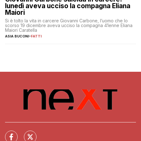
lunedì aveva ucciso la compagna Eliana
Maiori
Si è tolto la vita in carcere Giovanni Carbone, l’uomo che lo
scorso 19 dicembre aveva ucciso la compagna 41enne Eliana
Maiori Caratella
ASIA BUCONI
-
FATTI