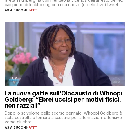
Greta Thunberg ha commentato la vicenda dell’arresto dell’ex
campione di kickboxing con una nuovo (e definitivo) tweet
ASIA BUCONI
-
FATTI
La nuova gaffe sull’Olocausto di Whoopi
Goldberg: “Ebrei uccisi per motivi fisici,
non razziali”
Dopo lo scivolone dello scorso gennaio, Whoopi Goldberg è
stata costretta a tornare a scusarsi per affermazioni offensive
verso gli ebrei
ASIA BUCONI
-
FATTI