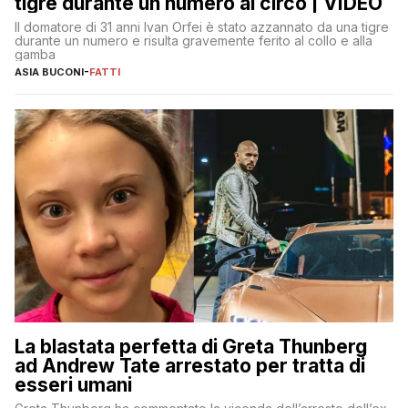
tigre durante un numero al circo | VIDEO
Il domatore di 31 anni Ivan Orfei è stato azzannato da una tigre
durante un numero e risulta gravemente ferito al collo e alla
gamba
ASIA BUCONI
-
FATTI
La blastata perfetta di Greta Thunberg
ad Andrew Tate arrestato per tratta di
esseri umani