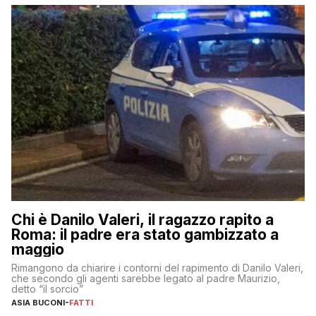
Chi è Danilo Valeri, il ragazzo rapito a
Roma: il padre era stato gambizzato a
maggio
Rimangono da chiarire i contorni del rapimento di Danilo Valeri,
che secondo gli agenti sarebbe legato al padre Maurizio,
detto “il sorcio”
ASIA BUCONI
-
FATTI