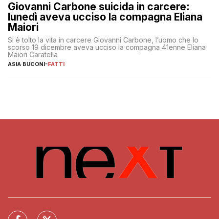
Giovanni Carbone suicida in carcere:
lunedì aveva ucciso la compagna Eliana
Maiori
Si è tolto la vita in carcere Giovanni Carbone, l’uomo che lo
scorso 19 dicembre aveva ucciso la compagna 41enne Eliana
Maiori Caratella
ASIA BUCONI
-
FATTI