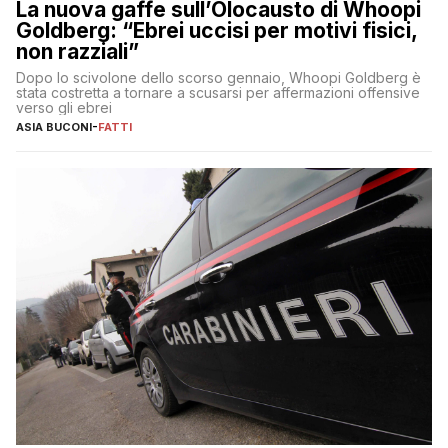
La nuova gaffe sull’Olocausto di Whoopi
Goldberg: “Ebrei uccisi per motivi fisici,
non razziali”
Dopo lo scivolone dello scorso gennaio, Whoopi Goldberg è
stata costretta a tornare a scusarsi per affermazioni offensive
verso gli ebrei
ASIA BUCONI
-
FATTI