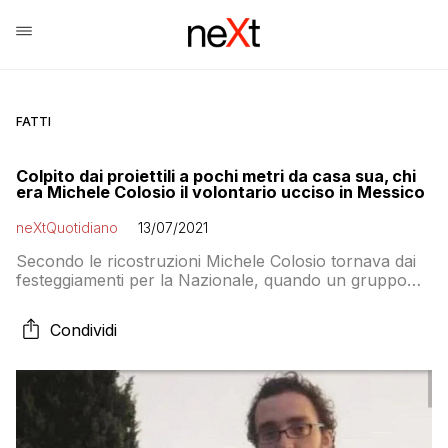
FATTI
Colpito dai proiettili a pochi metri da casa sua, chi
era Michele Colosio il volontario ucciso in Messico
neXtQuotidiano
13/07/2021
Secondo le ricostruzioni Michele Colosio tornava dai
festeggiamenti per la Nazionale, quando un gruppo
armato lo ha colpito a morte sotto la sua abitazione.
Questa sera a Brescia le celebrazioni.
Condividi