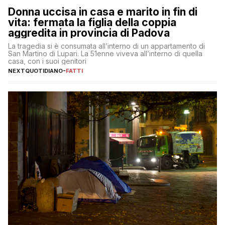
Donna uccisa in casa e marito in fin di
vita: fermata la figlia della coppia
aggredita in provincia di Padova
La tragedia si è consumata all’interno di un appartamento di
San Martino di Lupari. La 51enne viveva all’interno di quella
casa, con i suoi genitori
NEXTQUOTIDIANO
-
FATTI