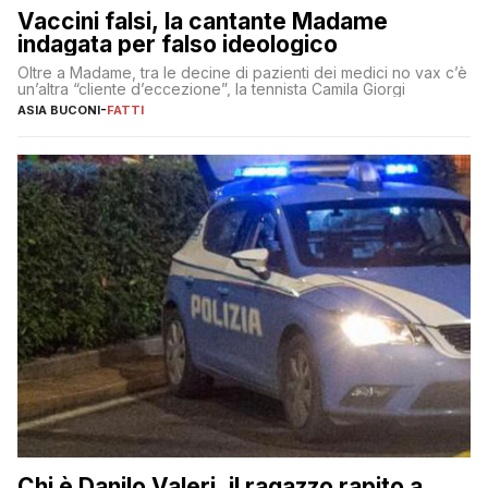
Vaccini falsi, la cantante Madame
indagata per falso ideologico
Oltre a Madame, tra le decine di pazienti dei medici no vax c’è
un’altra “cliente d’eccezione”, la tennista Camila Giorgi
ASIA BUCONI
-
FATTI
Chi è Danilo Valeri, il ragazzo rapito a