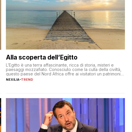
Alla scoperta dell’Egitto
L’Egitto è una terra affascinante, ricca di storia, misteri e
paesaggi mozzafiato. Conosciuto come la culla della civiltà,
questo paese del Nord Africa offre ai visitatori un patrimonio
culturale unico al mondo. Attraverso i millenni, l’Egitto è stato
NEXILIA
-
TREND
il crocevia di grandi civiltà e culture, che hanno lasciato
tracce indelebili nella sua architettura, nelle tradizioni […]