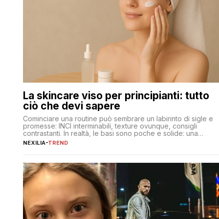
La skincare viso per principianti: tutto
ciò che devi sapere
Cominciare una routine può sembrare un labirinto di sigle e
promesse: INCI interminabili, texture ovunque, consigli
contrastanti. In realtà, le basi sono poche e solide: una
detersione delicata che non impoverisce, un’idratazione
NEXILIA
-
TREND
calibrata con sieri e creme ben formulati, e la fotoprotezione
ogni mattina per preservare i progressi. Da qui si costruisce
tutto il resto. […]