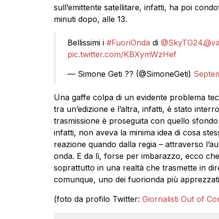
sull’emittente satellitare, infatti, ha poi condo
minuti dopo, alle 13.
Bellissimi i
#FuoriOnda
di
@SkyTG24
.
@va
pic.twitter.com/KBXymWzHef
— Simone Geti ?? (@SimoneGeti)
Septem
Una gaffe colpa di un evidente problema tecn
tra un’edizione e l’altra, infatti, è stato int
trasmissione è proseguita con quello sfondo 
infatti, non aveva la minima idea di cosa ste
reazione quando dalla regia – attraverso l’a
onda. E da lì, forse per imbarazzo, ecco che 
soprattutto in una realtà che trasmette in dir
comunque, uno dei fuorionda più apprezzati 
(foto da profilo Twitter:
Giornalisti Out of Co