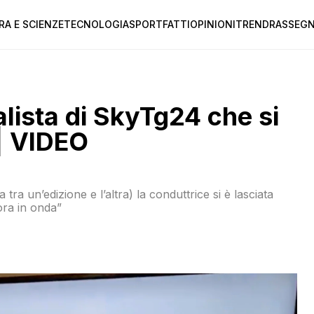
RA E SCIENZE
TECNOLOGIA
SPORT
FATTI
OPINIONI
TREND
RASSEGN
alista di SkyTg24 che si
 | VIDEO
tra un’edizione e l’altra) la conduttrice si è lasciata
ora in onda”