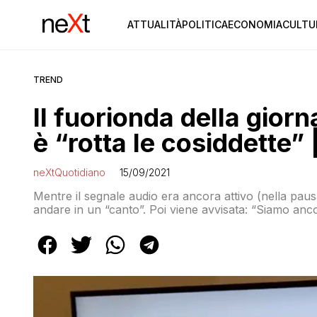
ATTUALITÀ
POLITICA
ECONOMIA
CULTU
TREND
Il fuorionda della giorn
è “rotta le cosiddette”
neXtQuotidiano
15/09/2021
Mentre il segnale audio era ancora attivo (nella pausa 
andare in un “canto”. Poi viene avvisata: “Siamo anc