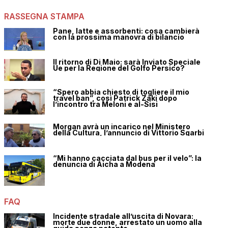
RASSEGNA STAMPA
Pane, latte e assorbenti: cosa cambierà
con la prossima manovra di bilancio
Il ritorno di Di Maio: sarà Inviato Speciale
Ue per la Regione del Golfo Persico?
“Spero abbia chiesto di togliere il mio
travel ban”, così Patrick Zaki dopo
l’incontro tra Meloni e al-Sisi
Morgan avrà un incarico nel Ministero
della Cultura, l’annuncio di Vittorio Sgarbi
“Mi hanno cacciata dal bus per il velo”: la
denuncia di Aicha a Modena
FAQ
Incidente stradale all’uscita di Novara:
morte due donne, arrestato un uomo alla