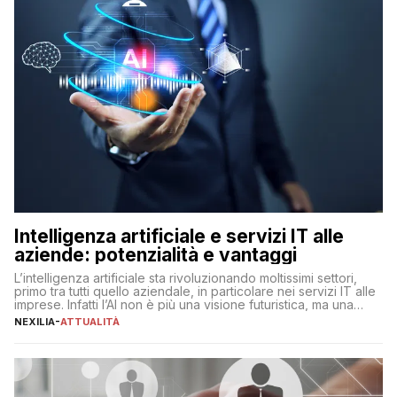
Intelligenza artificiale e servizi IT alle
aziende: potenzialità e vantaggi
L’intelligenza artificiale sta rivoluzionando moltissimi settori,
primo tra tutti quello aziendale, in particolare nei servizi IT alle
imprese. Infatti l’AI non è più una visione futuristica, ma una
realtà operativa che sta portando a un cambio significativo in
NEXILIA
-
ATTUALITÀ
ogni ambito. L’inserimento delle tecnologie di intelligenza
artificiale porta non solo all’ottimizzazione di diverse
operazioni, bensì comporta […]