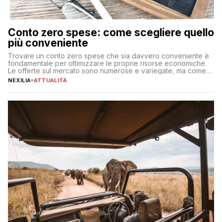
Conto zero spese: come scegliere quello
più conveniente
Trovare un conto zero spese che sia davvero conveniente è
fondamentale per ottimizzare le proprie risorse economiche.
Le offerte sul mercato sono numerose e variegate, ma come
individuare quella più adatta alle proprie esigenze senza
NEXILIA
-
ATTUALITÀ
incorrere in costi nascosti? Optare per un conto zero spese
significa eliminare le spese di gestione che spesso incidono
sul […]