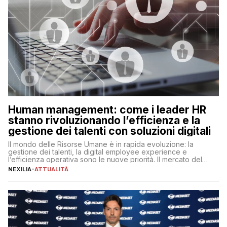
Human management: come i leader HR
stanno rivoluzionando l’efficienza e la
gestione dei talenti con soluzioni digitali
Il mondo delle Risorse Umane è in rapida evoluzione: la
gestione dei talenti, la digital employee experience e
l’efficienza operativa sono le nuove priorità. Il mercato del
lavoro, d’altra parte, è sempre più competitivo con una lotta
NEXILIA
-
ATTUALITÀ
per aggiudicarsi i talenti più validi che si intensifica e le
aspettative dei dipendenti in continua evoluzione. I […]