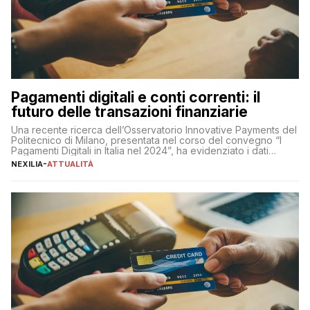
Pagamenti digitali e conti correnti: il
futuro delle transazioni finanziarie
Una recente ricerca dell’Osservatorio Innovative Payments del
Politecnico di Milano, presentata nel corso del convegno “I
Pagamenti Digitali in Italia nel 2024”, ha evidenziato i dati
definitivi del primo semestre 2024 relativamente alle
NEXILIA
-
ATTUALITÀ
transazioni dei pagamenti digitali con carta nel nostro Paese:
223 miliardi di euro. Si ritiene che il totale relativo ai 12 mesi […]