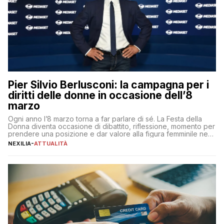
Pier Silvio Berlusconi: la campagna per i
diritti delle donne in occasione dell’8
marzo
Ogni anno l’8 marzo torna a far parlare di sé. La Festa della
Donna diventa occasione di dibattito, riflessione, momento per
prendere una posizione e dar valore alla figura femminile nella
sua complessità e crucialità. A lanciare un messaggio “forte e
NEXILIA
-
ATTUALITÀ
chiaro” quest’anno è stato anche Pier Silvio Berlusconi,
amministratore delegato di Mediaset, che ha […]