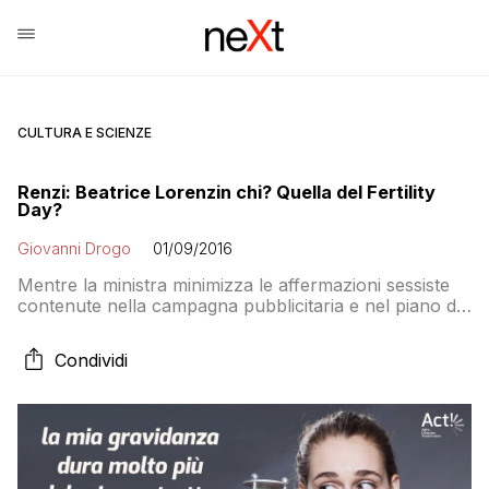
CULTURA E SCIENZE
Renzi: Beatrice Lorenzin chi? Quella del Fertility
Day?
Giovanni Drogo
01/09/2016
Mentre la ministra minimizza le affermazioni sessiste
contenute nella campagna pubblicitaria e nel piano di
intervento del Ministero il Presidente del Consiglio
cade dalle nuvole e dice che non ne sapeva nulla. Ma
Condividi
nel comunicato del ministero di ieri si diceva…