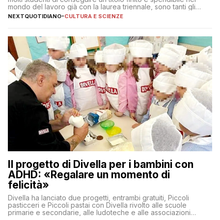
mondo del lavoro già con la laurea triennale, sono tanti gli
interrogativi che si pongono gli studenti una volta raggiunto
NEXTQUOTIDIANO
-
CULTURA E SCIENZE
l’obiettivo di primo livello
Il progetto di Divella per i bambini con
ADHD: «Regalare un momento di
felicità»
Divella ha lanciato due progetti, entrambi gratuiti, Piccoli
pasticceri e Piccoli pastai con Divella rivolto alle scuole
primarie e secondarie, alle ludoteche e alle associazioni
pugliesi che si occupano di bambini con ADHD