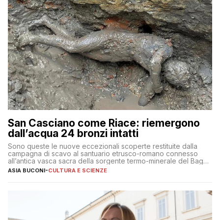
San Casciano come Riace: riemergono
dall’acqua 24 bronzi intatti
Sono queste le nuove eccezionali scoperte restituite dalla
campagna di scavo al santuario etrusco-romano connesso
all’antica vasca sacra della sorgente termo-minerale del Bagno
Grande
ASIA BUCONI
-
CULTURA E SCIENZE