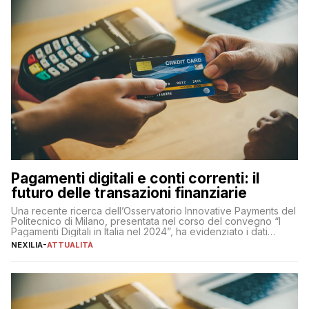
Pagamenti digitali e conti correnti: il
futuro delle transazioni finanziarie
Una recente ricerca dell’Osservatorio Innovative Payments del
Politecnico di Milano, presentata nel corso del convegno “I
Pagamenti Digitali in Italia nel 2024”, ha evidenziato i dati
definitivi del primo semestre 2024 relativamente alle
NEXILIA
-
ATTUALITÀ
transazioni dei pagamenti digitali con carta nel nostro Paese:
223 miliardi di euro. Si ritiene che il totale relativo ai 12 mesi […]