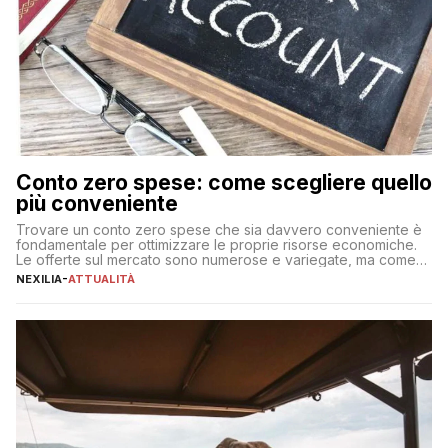
Conto zero spese: come scegliere quello
più conveniente
Trovare un conto zero spese che sia davvero conveniente è
fondamentale per ottimizzare le proprie risorse economiche.
Le offerte sul mercato sono numerose e variegate, ma come
individuare quella più adatta alle proprie esigenze senza
NEXILIA
-
ATTUALITÀ
incorrere in costi nascosti? Optare per un conto zero spese
significa eliminare le spese di gestione che spesso incidono
sul […]