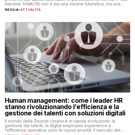
imprese. Infatti l’AI non è più una visione futuristica, ma una
realtà operativa che sta portando a un cambio significativo in
NEXILIA
-
ATTUALITÀ
ogni ambito. L’inserimento delle tecnologie di intelligenza
artificiale porta non solo all’ottimizzazione di diverse
operazioni, bensì comporta […]
Human management: come i leader HR
stanno rivoluzionando l’efficienza e la
gestione dei talenti con soluzioni digitali
Il mondo delle Risorse Umane è in rapida evoluzione: la
gestione dei talenti, la digital employee experience e
l’efficienza operativa sono le nuove priorità. Il mercato del
lavoro, d’altra parte, è sempre più competitivo con una lotta