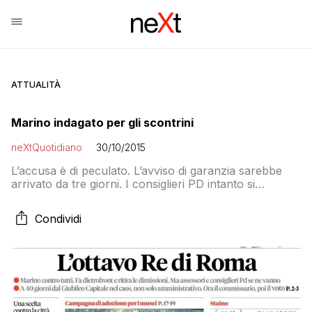
ATTUALITÀ
Marino indagato per gli scontrini
neXtQuotidiano
30/10/2015
L’accusa è di peculato. L’avviso di garanzia sarebbe
arrivato da tre giorni. I consiglieri PD intanto si
accordano per le dimissioni. Saltando così l’aula e la
discussione sull’addio del sindaco. E l’indagine sulla
Condividi
Onlus è congelata