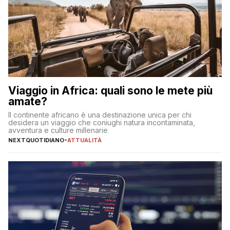
Viaggio in Africa: quali sono le mete più
amate?
Il continente africano è una destinazione unica per chi
desidera un viaggio che coniughi natura incontaminata,
avventura e culture millenarie
NEXTQUOTIDIANO
-
ATTUALITÀ