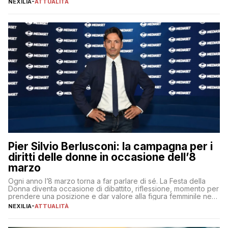
NEXILIA
-
ATTUALITÀ
per aggiudicarsi i talenti più validi che si intensifica e le
aspettative dei dipendenti in continua evoluzione. I […]
Pier Silvio Berlusconi: la campagna per i
diritti delle donne in occasione dell’8
marzo
Ogni anno l’8 marzo torna a far parlare di sé. La Festa della
Donna diventa occasione di dibattito, riflessione, momento per
prendere una posizione e dar valore alla figura femminile nella
sua complessità e crucialità. A lanciare un messaggio “forte e
NEXILIA
-
ATTUALITÀ
chiaro” quest’anno è stato anche Pier Silvio Berlusconi,
amministratore delegato di Mediaset, che ha […]