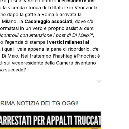
 il post al vetriolo contro
il Presidente del
 la vicenda storica del dittatore in
Venezuela
he dopo la gaffe a Roma è arrivata la
a Milano, la
Casaleggio associati
, dove c’è
formatasi in un vero e proprio assist ai dem:
controlli con attenzione i post di Di Maio?
“,
o l’agenzia di stampa
i vertici milanesi ai
a i quali, vale appena la pena di ricordarlo, c’è
le Di Maio. Nel frattempo l’hashtag #Pinochet è
ondi sul vicepresidente della Camera diventano
osa succede?