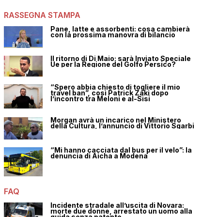
RASSEGNA STAMPA
Pane, latte e assorbenti: cosa cambierà
con la prossima manovra di bilancio
Il ritorno di Di Maio: sarà Inviato Speciale
Ue per la Regione del Golfo Persico?
“Spero abbia chiesto di togliere il mio
travel ban”, così Patrick Zaki dopo
l’incontro tra Meloni e al-Sisi
Morgan avrà un incarico nel Ministero
della Cultura, l’annuncio di Vittorio Sgarbi
“Mi hanno cacciata dal bus per il velo”: la
denuncia di Aicha a Modena
FAQ
Incidente stradale all’uscita di Novara:
morte due donne, arrestato un uomo alla
guida senza patente