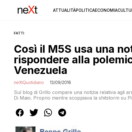
ATTUALITÀ
POLITICA
ECONOMIA
CULTU
FATTI
Così il M5S usa una not
rispondere alla polemi
Venezuela
neXtQuotidiano
13/09/2016
Sul blog di Grillo compare una notizia relativa agli ar
Di Maio. Proprio mentre scoppiava la shitstorm su 