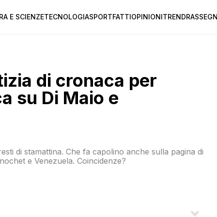
RA E SCIENZE
TECNOLOGIA
SPORT
FATTI
OPINIONI
TREND
RASSEGN
izia di cronaca per
ca su Di Maio e
resti di stamattina. Che fa capolino anche sulla pagina di
Pinochet e Venezuela. Coincidenze?