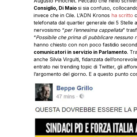
Augusto Pinochet. Peccato che nello scrivere
Consiglio, Di
Maio
si sia confuso, collocando
invece che in Cile. L’ADN Kronos
ha scritto
c
telefonata dal quartier generale dei 5 Stelle 
nervosismo “
per l’ennesima cappellata
” tras
“
Possibile che prima di pubblicare nessuno ri
hanno chiesto con non poco fastidio second
comunicatori in servizio in Parlamento
. Tr
anche Silvia Virgulti, fidanzata dell’onorevo
entrato nei trending topic di Twitter, gli aff
l’argomento del giorno. E a questo punto c