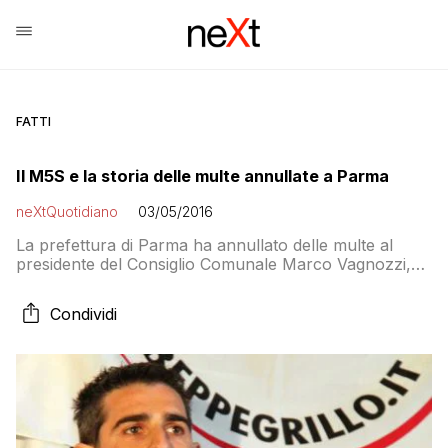
FATTI
Il M5S e la storia delle multe annullate a Parma
neXtQuotidiano
03/05/2016
La prefettura di Parma ha annullato delle multe al
presidente del Consiglio Comunale Marco Vagnozzi,
alla vicesindaca Nicoletta Paci e all’assessore al
Bilancio Ferretti su richiesta del comandante della
Condividi
polizia municipale Noè. Un movimento di consumatori
protesta