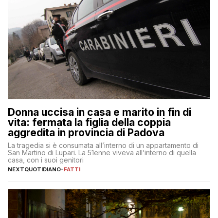
Donna uccisa in casa e marito in fin di
vita: fermata la figlia della coppia
aggredita in provincia di Padova
La tragedia si è consumata all’interno di un appartamento di
San Martino di Lupari. La 51enne viveva all’interno di quella
casa, con i suoi genitori
NEXTQUOTIDIANO
-
FATTI