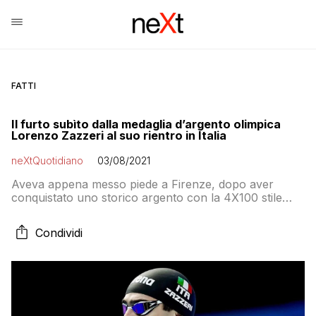
FATTI
Il furto subìto dalla medaglia d’argento olimpica
Lorenzo Zazzeri al suo rientro in Italia
neXtQuotidiano
03/08/2021
Aveva appena messo piede a Firenze, dopo aver
conquistato uno storico argento con la 4X100 stile
libero a Tokyo 2020. Poi l’automobile scassinata in
piscina e il furto del borsone con i ricordi olimpici
Condividi