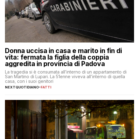
Donna uccisa in casa e marito in fin di
vita: fermata la figlia della coppia
aggredita in provincia di Padova
La tragedia si è consumata all’interno di un appartamento di
San Martino di Lupari. La 51enne viveva all’interno di quella
casa, con i suoi genitori
NEXTQUOTIDIANO
-
FATTI