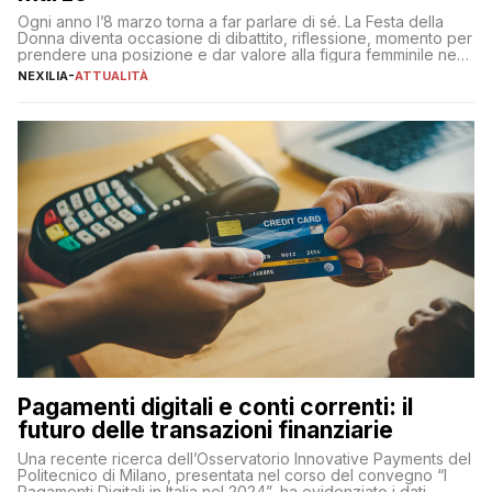
Ogni anno l’8 marzo torna a far parlare di sé. La Festa della
Donna diventa occasione di dibattito, riflessione, momento per
prendere una posizione e dar valore alla figura femminile nella
sua complessità e crucialità. A lanciare un messaggio “forte e
NEXILIA
-
ATTUALITÀ
chiaro” quest’anno è stato anche Pier Silvio Berlusconi,
amministratore delegato di Mediaset, che ha […]
Pagamenti digitali e conti correnti: il
futuro delle transazioni finanziarie
Una recente ricerca dell’Osservatorio Innovative Payments del
Politecnico di Milano, presentata nel corso del convegno “I
Pagamenti Digitali in Italia nel 2024”, ha evidenziato i dati