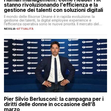
stanno rivoluzionando l’efficienza e la
gestione dei talenti con soluzioni digitali
Il mondo delle Risorse Umane è in rapida evoluzione: la
gestione dei talenti, la digital employee experience e
l’efficienza operativa sono le nuove priorità. Il mercato del
lavoro, d’altra parte, è sempre più competitivo con una lotta
NEXILIA
-
ATTUALITÀ
per aggiudicarsi i talenti più validi che si intensifica e le
aspettative dei dipendenti in continua evoluzione. I […]
Pier Silvio Berlusconi: la campagna per i
diritti delle donne in occasione dell’8
marzo