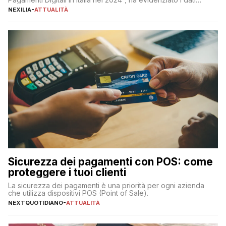
definitivi del primo semestre 2024 relativamente alle
NEXILIA
-
ATTUALITÀ
transazioni dei pagamenti digitali con carta nel nostro Paese:
223 miliardi di euro. Si ritiene che il totale relativo ai 12 mesi […]
Sicurezza dei pagamenti con POS: come
proteggere i tuoi clienti
La sicurezza dei pagamenti è una priorità per ogni azienda
che utilizza dispositivi POS (Point of Sale).
NEXTQUOTIDIANO
-
ATTUALITÀ