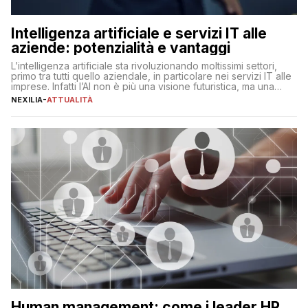
Intelligenza artificiale e servizi IT alle
aziende: potenzialità e vantaggi
L’intelligenza artificiale sta rivoluzionando moltissimi settori,
primo tra tutti quello aziendale, in particolare nei servizi IT alle
imprese. Infatti l’AI non è più una visione futuristica, ma una
realtà operativa che sta portando a un cambio significativo in
NEXILIA
-
ATTUALITÀ
ogni ambito. L’inserimento delle tecnologie di intelligenza
artificiale porta non solo all’ottimizzazione di diverse
operazioni, bensì comporta […]
Human management: come i leader HR