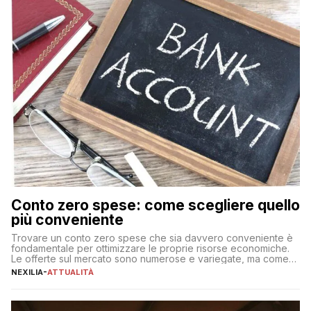
Conto zero spese: come scegliere quello
più conveniente
Trovare un conto zero spese che sia davvero conveniente è
fondamentale per ottimizzare le proprie risorse economiche.
Le offerte sul mercato sono numerose e variegate, ma come
individuare quella più adatta alle proprie esigenze senza
NEXILIA
-
ATTUALITÀ
incorrere in costi nascosti? Optare per un conto zero spese
significa eliminare le spese di gestione che spesso incidono
sul […]