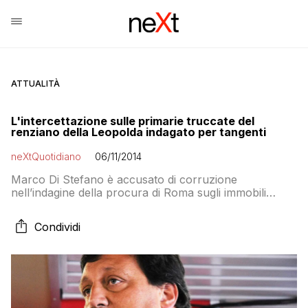
ATTUALITÀ
L'intercettazione sulle primarie truccate del
renziano della Leopolda indagato per tangenti
neXtQuotidiano
06/11/2014
Marco Di Stefano è accusato di corruzione
nell’indagine della procura di Roma sugli immobili
Enpam. Lui respinge tutto. Secondo l’accusa avrebbe
intascato 1,8 milioni di euro. E nei colloqui al telefono
Condividi
parlava di imbrogli…