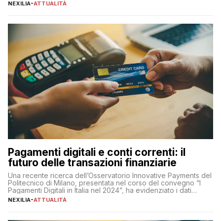
sua complessità e crucialità. A lanciare un messaggio “forte e
NEXILIA
-
ATTUALITÀ
chiaro” quest’anno è stato anche Pier Silvio Berlusconi,
amministratore delegato di Mediaset, che ha […]
Pagamenti digitali e conti correnti: il
futuro delle transazioni finanziarie
Una recente ricerca dell’Osservatorio Innovative Payments del
Politecnico di Milano, presentata nel corso del convegno “I
Pagamenti Digitali in Italia nel 2024”, ha evidenziato i dati
definitivi del primo semestre 2024 relativamente alle
NEXILIA
-
ATTUALITÀ
transazioni dei pagamenti digitali con carta nel nostro Paese:
223 miliardi di euro. Si ritiene che il totale relativo ai 12 mesi […]