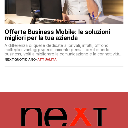
Offerte Business Mobile: le soluzioni
migliori per la tua azienda
A differenza di quelle dedicate ai privati, infatti, offrono
molteplici vantaggi specificamente pensati per il mondo
business, volti a migliorare la comunicazione e la connettività
degli utenti
NEXTQUOTIDIANO
-
ATTUALITÀ