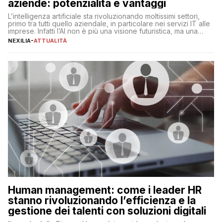
aziende: potenzialità e vantaggi
L’intelligenza artificiale sta rivoluzionando moltissimi settori,
primo tra tutti quello aziendale, in particolare nei servizi IT alle
imprese. Infatti l’AI non è più una visione futuristica, ma una
realtà operativa che sta portando a un cambio significativo in
NEXILIA
-
ATTUALITÀ
ogni ambito. L’inserimento delle tecnologie di intelligenza
artificiale porta non solo all’ottimizzazione di diverse
operazioni, bensì comporta […]
Human management: come i leader HR
stanno rivoluzionando l’efficienza e la
gestione dei talenti con soluzioni digitali