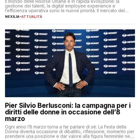
Il mondo delle Risorse Umane è in rapida evoluzione: la
gestione dei talenti, la digital employee experience e
l’efficienza operativa sono le nuove priorità. Il mercato del
lavoro, d’altra parte, è sempre più competitivo con una lotta
NEXILIA
-
ATTUALITÀ
per aggiudicarsi i talenti più validi che si intensifica e le
aspettative dei dipendenti in continua evoluzione. I […]
Pier Silvio Berlusconi: la campagna per i
diritti delle donne in occasione dell’8
marzo
Ogni anno l’8 marzo torna a far parlare di sé. La Festa della
Donna diventa occasione di dibattito, riflessione, momento per
prendere una posizione e dar valore alla figura femminile nella