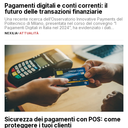
Pagamenti digitali e conti correnti: il
futuro delle transazioni finanziarie
Una recente ricerca dell’Osservatorio Innovative Payments del
Politecnico di Milano, presentata nel corso del convegno “I
Pagamenti Digitali in Italia nel 2024”, ha evidenziato i dati
definitivi del primo semestre 2024 relativamente alle
NEXILIA
-
ATTUALITÀ
transazioni dei pagamenti digitali con carta nel nostro Paese:
223 miliardi di euro. Si ritiene che il totale relativo ai 12 mesi […]
Sicurezza dei pagamenti con POS: come
proteggere i tuoi clienti