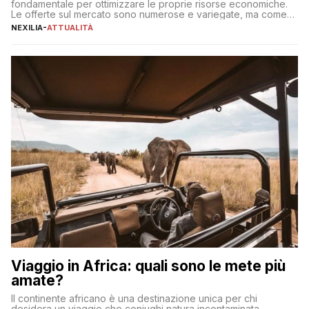
fondamentale per ottimizzare le proprie risorse economiche.
Le offerte sul mercato sono numerose e variegate, ma come
individuare quella più adatta alle proprie esigenze senza
NEXILIA
-
ATTUALITÀ
incorrere in costi nascosti? Optare per un conto zero spese
significa eliminare le spese di gestione che spesso incidono
sul […]
Viaggio in Africa: quali sono le mete più
amate?
Il continente africano è una destinazione unica per chi
desidera un viaggio che coniughi natura incontaminata,