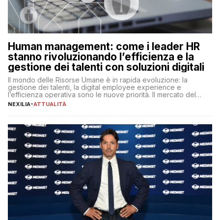
Human management: come i leader HR
stanno rivoluzionando l’efficienza e la
gestione dei talenti con soluzioni digitali
Il mondo delle Risorse Umane è in rapida evoluzione: la
gestione dei talenti, la digital employee experience e
l’efficienza operativa sono le nuove priorità. Il mercato del
lavoro, d’altra parte, è sempre più competitivo con una lotta
NEXILIA
-
ATTUALITÀ
per aggiudicarsi i talenti più validi che si intensifica e le
aspettative dei dipendenti in continua evoluzione. I […]