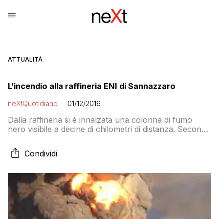
ATTUALITÀ
L’incendio alla raffineria ENI di Sannazzaro
neXtQuotidiano
01/12/2016
Dalla raffineria si è innalzata una colonna di fumo
nero visibile a decine di chilometri di distanza. Secondo
quanto è stato riferito al sindaco di Sannazzaro,
Roberto Zucca, che è stato avvertito mentre si
Condividi
trovava a Milano e sta arrivando sul posto, sarebbero
esclusi feriti