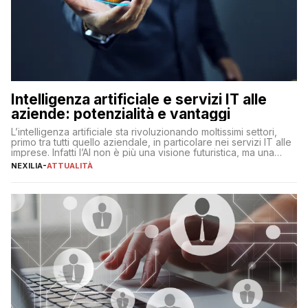
Intelligenza artificiale e servizi IT alle
aziende: potenzialità e vantaggi
L’intelligenza artificiale sta rivoluzionando moltissimi settori,
primo tra tutti quello aziendale, in particolare nei servizi IT alle
imprese. Infatti l’AI non è più una visione futuristica, ma una
realtà operativa che sta portando a un cambio significativo in
NEXILIA
-
ATTUALITÀ
ogni ambito. L’inserimento delle tecnologie di intelligenza
artificiale porta non solo all’ottimizzazione di diverse
operazioni, bensì comporta […]