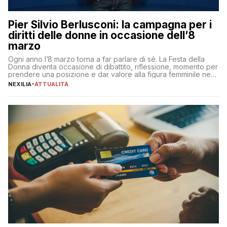
Pier Silvio Berlusconi: la campagna per i
diritti delle donne in occasione dell’8
marzo
Ogni anno l’8 marzo torna a far parlare di sé. La Festa della
Donna diventa occasione di dibattito, riflessione, momento per
prendere una posizione e dar valore alla figura femminile nella
sua complessità e crucialità. A lanciare un messaggio “forte e
NEXILIA
-
ATTUALITÀ
chiaro” quest’anno è stato anche Pier Silvio Berlusconi,
amministratore delegato di Mediaset, che ha […]