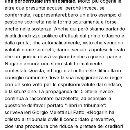
una percentuale infinitesimale
. Molto più cogenti le
altre due presunte accuse, perché invece, se
confermate, rappresenterebbero un altro esempio di
gestione scorretta nella forma sicuramente e forse
anche nella sostanza. Anche qui però stiamo parlando
di atti di indirizzo politico effettuati dal primo cittadino e
dalla giunta, che automaticamente, visto che vengono
valutati come scorretti, danno seguito a ipotesi di reato
che un giudice dovrà vagliare (e che a quanto pare a
Nogarin ancora non sono stati formalmente
contestati. Questa, ad oggi e al netto delle difficoltà in
consiglio comunale dove la sua maggioranza si regge
con un solo voto per le espulsioni volute dal sindaco,
è la situazione. La propaganda dei 5 Stelle invece
continua a raccontare barzellette; ad esempio la
questione dell’aver portato “i libri in tribunale”:
scriveva ieri Giorgio Meletti sul Fatto: «Nogarin ha
chiesto al tribunale civile il concordato preventivo,
cioè una procedura che riduca le pretese dei creditori