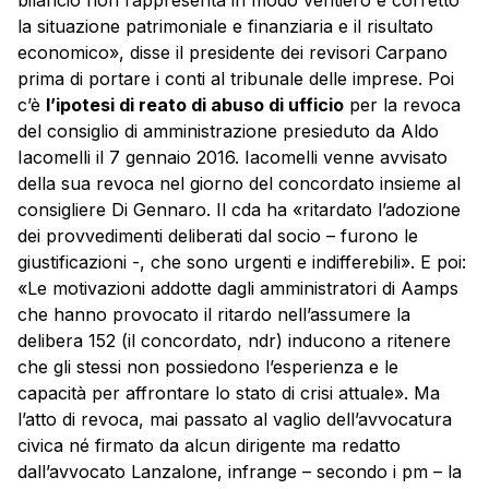
bilancio non rappresenta in modo veritiero e corretto
la situazione patrimoniale e finanziaria e il risultato
economico», disse il presidente dei revisori Carpano
prima di portare i conti al tribunale delle imprese. Poi
c’è
l’ipotesi di reato di abuso di ufficio
per la revoca
del consiglio di amministrazione presieduto da Aldo
Iacomelli il 7 gennaio 2016. Iacomelli venne avvisato
della sua revoca nel giorno del concordato insieme al
consigliere Di Gennaro. Il cda ha «ritardato l’adozione
dei provvedimenti deliberati dal socio – furono le
giustificazioni -, che sono urgenti e indifferebili». E poi:
«Le motivazioni addotte dagli amministratori di Aamps
che hanno provocato il ritardo nell’assumere la
delibera 152 (il concordato, ndr) inducono a ritenere
che gli stessi non possiedono l’esperienza e le
capacità per affrontare lo stato di crisi attuale». Ma
l’atto di revoca, mai passato al vaglio dell’avvocatura
civica né firmato da alcun dirigente ma redatto
dall’avvocato Lanzalone, infrange – secondo i pm – la