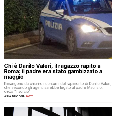
Chi è Danilo Valeri, il ragazzo rapito a
Roma: il padre era stato gambizzato a
maggio
Rimangono da chiarire i contorni del rapimento di Danilo Valeri,
che secondo gli agenti sarebbe legato al padre Maurizio,
detto “il sorcio”
ASIA BUCONI
-
FATTI