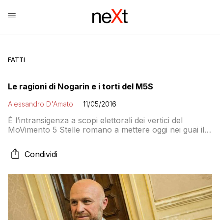
FATTI
Le ragioni di Nogarin e i torti del M5S
Alessandro D'Amato
11/05/2016
È l’intransigenza a scopi elettorali dei vertici del
MoVimento 5 Stelle romano a mettere oggi nei guai il
primo cittadino di Livorno. Il M5S si sta impiccando
con i suoi stessi ideali. Oggi a Livorno, domani chissà
Condividi