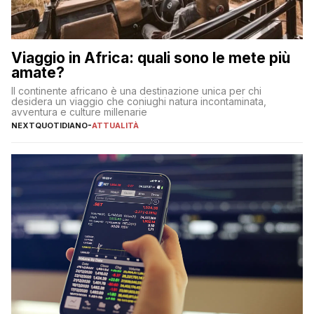
Viaggio in Africa: quali sono le mete più
amate?
Il continente africano è una destinazione unica per chi
desidera un viaggio che coniughi natura incontaminata,
avventura e culture millenarie
NEXTQUOTIDIANO
-
ATTUALITÀ