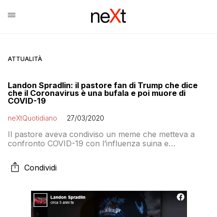
ATTUALITÀ
Landon Spradlin: il pastore fan di Trump che dice
che il Coronavirus è una bufala e poi muore di
COVID-19
neXtQuotidiano
27/03/2020
Il pastore aveva condiviso un meme che metteva a
confronto COVID-19 con l’influenza suina e
suggerendo che si trattasse di isteria di massa creata
dai media per danneggiare Trump. Ieri è deceduto per
Condividi
complicanze da polmonite di Coronavirus