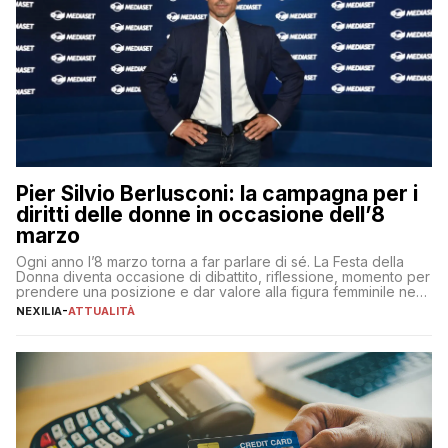
Pier Silvio Berlusconi: la campagna per i
diritti delle donne in occasione dell’8
marzo
Ogni anno l’8 marzo torna a far parlare di sé. La Festa della
Donna diventa occasione di dibattito, riflessione, momento per
prendere una posizione e dar valore alla figura femminile nella
sua complessità e crucialità. A lanciare un messaggio “forte e
NEXILIA
-
ATTUALITÀ
chiaro” quest’anno è stato anche Pier Silvio Berlusconi,
amministratore delegato di Mediaset, che ha […]