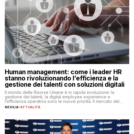
Human management: come i leader HR
stanno rivoluzionando l’efficienza e la
gestione dei talenti con soluzioni digitali
Il mondo delle Risorse Umane è in rapida evoluzione: la
gestione dei talenti, la digital employee experience e
l’efficienza operativa sono le nuove priorità. Il mercato del
lavoro, d’altra parte, è sempre più competitivo con una lotta
NEXILIA
-
ATTUALITÀ
per aggiudicarsi i talenti più validi che si intensifica e le
aspettative dei dipendenti in continua evoluzione. I […]