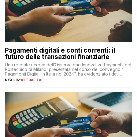
Pagamenti digitali e conti correnti: il
futuro delle transazioni finanziarie
Una recente ricerca dell’Osservatorio Innovative Payments del
Politecnico di Milano, presentata nel corso del convegno “I
Pagamenti Digitali in Italia nel 2024”, ha evidenziato i dati
definitivi del primo semestre 2024 relativamente alle
NEXILIA
-
ATTUALITÀ
transazioni dei pagamenti digitali con carta nel nostro Paese:
223 miliardi di euro. Si ritiene che il totale relativo ai 12 mesi […]