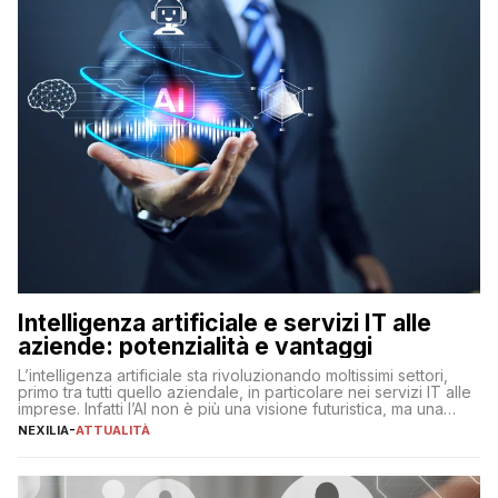
Intelligenza artificiale e servizi IT alle
aziende: potenzialità e vantaggi
L’intelligenza artificiale sta rivoluzionando moltissimi settori,
primo tra tutti quello aziendale, in particolare nei servizi IT alle
imprese. Infatti l’AI non è più una visione futuristica, ma una
realtà operativa che sta portando a un cambio significativo in
NEXILIA
-
ATTUALITÀ
ogni ambito. L’inserimento delle tecnologie di intelligenza
artificiale porta non solo all’ottimizzazione di diverse
operazioni, bensì comporta […]