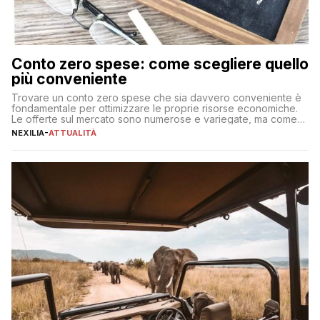
Conto zero spese: come scegliere quello
più conveniente
Trovare un conto zero spese che sia davvero conveniente è
fondamentale per ottimizzare le proprie risorse economiche.
Le offerte sul mercato sono numerose e variegate, ma come
individuare quella più adatta alle proprie esigenze senza
NEXILIA
-
ATTUALITÀ
incorrere in costi nascosti? Optare per un conto zero spese
significa eliminare le spese di gestione che spesso incidono
sul […]