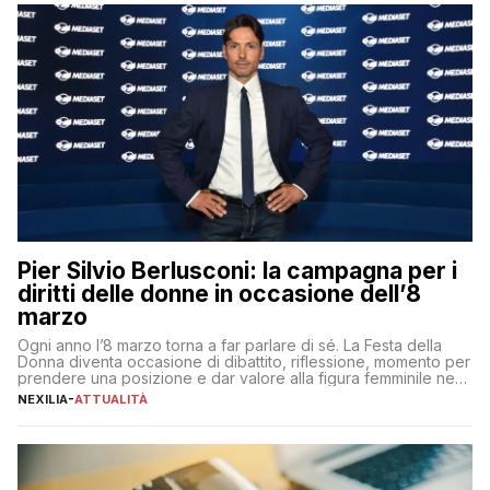
Pier Silvio Berlusconi: la campagna per i
diritti delle donne in occasione dell’8
marzo
Ogni anno l’8 marzo torna a far parlare di sé. La Festa della
Donna diventa occasione di dibattito, riflessione, momento per
prendere una posizione e dar valore alla figura femminile nella
sua complessità e crucialità. A lanciare un messaggio “forte e
NEXILIA
-
ATTUALITÀ
chiaro” quest’anno è stato anche Pier Silvio Berlusconi,
amministratore delegato di Mediaset, che ha […]