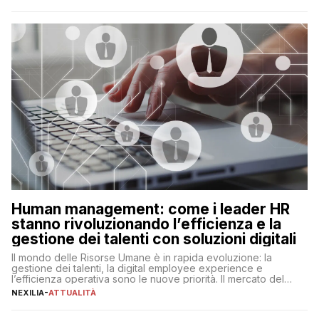
ogni ambito. L’inserimento delle tecnologie di intelligenza
artificiale porta non solo all’ottimizzazione di diverse
operazioni, bensì comporta […]
Human management: come i leader HR
stanno rivoluzionando l’efficienza e la
gestione dei talenti con soluzioni digitali
Il mondo delle Risorse Umane è in rapida evoluzione: la
gestione dei talenti, la digital employee experience e
l’efficienza operativa sono le nuove priorità. Il mercato del
lavoro, d’altra parte, è sempre più competitivo con una lotta
NEXILIA
-
ATTUALITÀ
per aggiudicarsi i talenti più validi che si intensifica e le
aspettative dei dipendenti in continua evoluzione. I […]