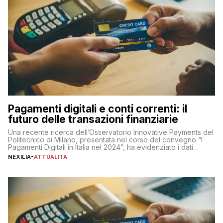
Pagamenti digitali e conti correnti: il
futuro delle transazioni finanziarie
Una recente ricerca dell’Osservatorio Innovative Payments del
Politecnico di Milano, presentata nel corso del convegno “I
Pagamenti Digitali in Italia nel 2024”, ha evidenziato i dati
definitivi del primo semestre 2024 relativamente alle
NEXILIA
-
ATTUALITÀ
transazioni dei pagamenti digitali con carta nel nostro Paese:
223 miliardi di euro. Si ritiene che il totale relativo ai 12 mesi […]