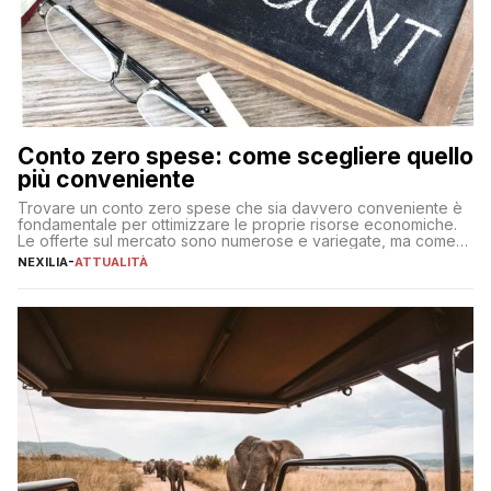
Conto zero spese: come scegliere quello
più conveniente
Trovare un conto zero spese che sia davvero conveniente è
fondamentale per ottimizzare le proprie risorse economiche.
Le offerte sul mercato sono numerose e variegate, ma come
individuare quella più adatta alle proprie esigenze senza
NEXILIA
-
ATTUALITÀ
incorrere in costi nascosti? Optare per un conto zero spese
significa eliminare le spese di gestione che spesso incidono
sul […]