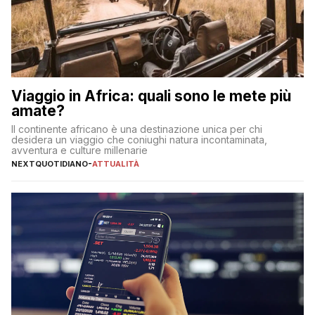
Viaggio in Africa: quali sono le mete più
amate?
Il continente africano è una destinazione unica per chi
desidera un viaggio che coniughi natura incontaminata,
avventura e culture millenarie
NEXTQUOTIDIANO
-
ATTUALITÀ