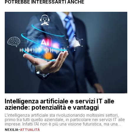
POTREBBE INTERESSARTI ANCHE
Intelligenza artificiale e servizi IT alle
aziende: potenzialità e vantaggi
L’intelligenza artificiale sta rivoluzionando moltissimi settori,
primo tra tutti quello aziendale, in particolare nei servizi IT alle
imprese. Infatti l’AI non è più una visione futuristica, ma una
realtà operativa che sta portando a un cambio significativo in
NEXILIA
-
ATTUALITÀ