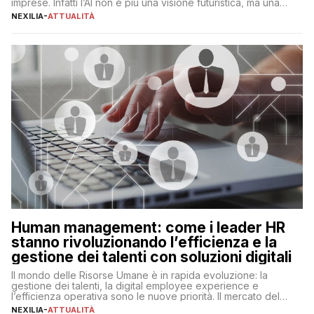
imprese. Infatti l’AI non è più una visione futuristica, ma una
realtà operativa che sta portando a un cambio significativo in
NEXILIA
-
ATTUALITÀ
ogni ambito. L’inserimento delle tecnologie di intelligenza
artificiale porta non solo all’ottimizzazione di diverse
operazioni, bensì comporta […]
Human management: come i leader HR
stanno rivoluzionando l’efficienza e la
gestione dei talenti con soluzioni digitali
Il mondo delle Risorse Umane è in rapida evoluzione: la
gestione dei talenti, la digital employee experience e
l’efficienza operativa sono le nuove priorità. Il mercato del
lavoro, d’altra parte, è sempre più competitivo con una lotta
NEXILIA
-
ATTUALITÀ