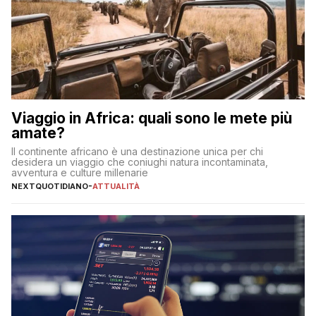
Viaggio in Africa: quali sono le mete più
amate?
Il continente africano è una destinazione unica per chi
desidera un viaggio che coniughi natura incontaminata,
avventura e culture millenarie
NEXTQUOTIDIANO
-
ATTUALITÀ