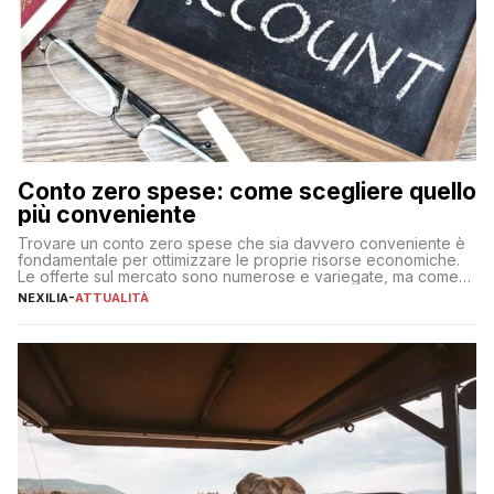
Conto zero spese: come scegliere quello
più conveniente
Trovare un conto zero spese che sia davvero conveniente è
fondamentale per ottimizzare le proprie risorse economiche.
Le offerte sul mercato sono numerose e variegate, ma come
individuare quella più adatta alle proprie esigenze senza
NEXILIA
-
ATTUALITÀ
incorrere in costi nascosti? Optare per un conto zero spese
significa eliminare le spese di gestione che spesso incidono
sul […]