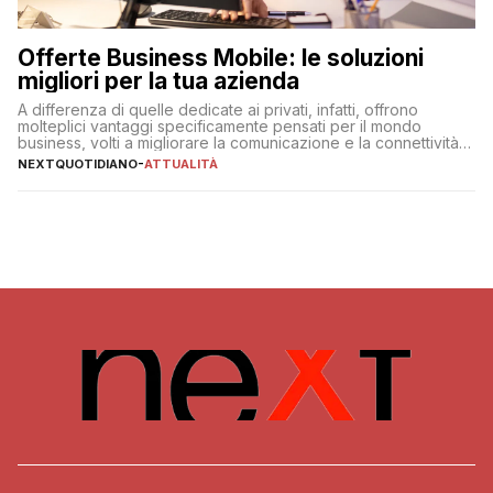
Offerte Business Mobile: le soluzioni
migliori per la tua azienda
A differenza di quelle dedicate ai privati, infatti, offrono
molteplici vantaggi specificamente pensati per il mondo
business, volti a migliorare la comunicazione e la connettività
degli utenti
NEXTQUOTIDIANO
-
ATTUALITÀ