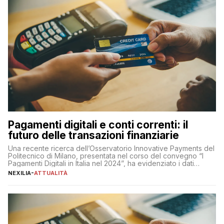
Pagamenti digitali e conti correnti: il
futuro delle transazioni finanziarie
Una recente ricerca dell’Osservatorio Innovative Payments del
Politecnico di Milano, presentata nel corso del convegno “I
Pagamenti Digitali in Italia nel 2024”, ha evidenziato i dati
definitivi del primo semestre 2024 relativamente alle
NEXILIA
-
ATTUALITÀ
transazioni dei pagamenti digitali con carta nel nostro Paese:
223 miliardi di euro. Si ritiene che il totale relativo ai 12 mesi […]