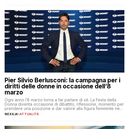
per aggiudicarsi i talenti più validi che si intensifica e le
aspettative dei dipendenti in continua evoluzione. I […]
Pier Silvio Berlusconi: la campagna per i
diritti delle donne in occasione dell’8
marzo
Ogni anno l’8 marzo torna a far parlare di sé. La Festa della
Donna diventa occasione di dibattito, riflessione, momento per
prendere una posizione e dar valore alla figura femminile nella
sua complessità e crucialità. A lanciare un messaggio “forte e
NEXILIA
-
ATTUALITÀ
chiaro” quest’anno è stato anche Pier Silvio Berlusconi,
amministratore delegato di Mediaset, che ha […]