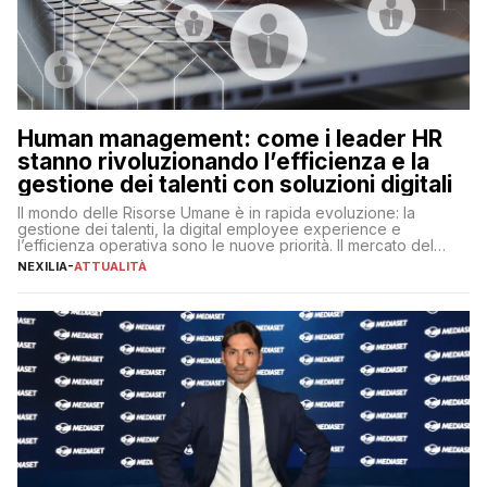
Human management: come i leader HR
stanno rivoluzionando l’efficienza e la
gestione dei talenti con soluzioni digitali
Il mondo delle Risorse Umane è in rapida evoluzione: la
gestione dei talenti, la digital employee experience e
l’efficienza operativa sono le nuove priorità. Il mercato del
lavoro, d’altra parte, è sempre più competitivo con una lotta
NEXILIA
-
ATTUALITÀ
per aggiudicarsi i talenti più validi che si intensifica e le
aspettative dei dipendenti in continua evoluzione. I […]