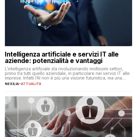
Intelligenza artificiale e servizi IT alle
aziende: potenzialità e vantaggi
L’intelligenza artificiale sta rivoluzionando moltissimi settori,
primo tra tutti quello aziendale, in particolare nei servizi IT alle
imprese. Infatti l’AI non è più una visione futuristica, ma una
realtà operativa che sta portando a un cambio significativo in
NEXILIA
-
ATTUALITÀ
ogni ambito. L’inserimento delle tecnologie di intelligenza
artificiale porta non solo all’ottimizzazione di diverse
operazioni, bensì comporta […]