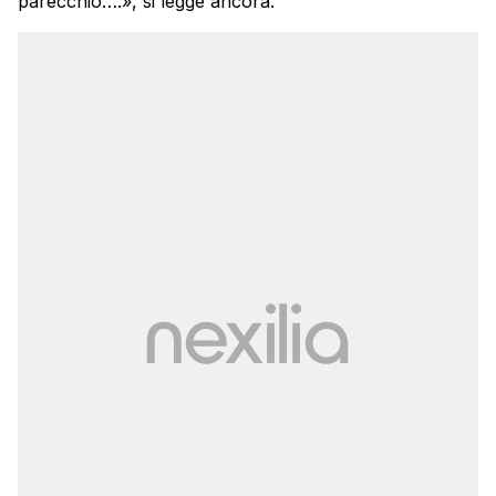
parecchio….», si legge ancora.