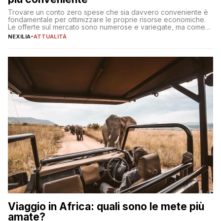
Trovare un conto zero spese che sia davvero conveniente è
fondamentale per ottimizzare le proprie risorse economiche.
Le offerte sul mercato sono numerose e variegate, ma come
individuare quella più adatta alle proprie esigenze senza
NEXILIA
-
ATTUALITÀ
incorrere in costi nascosti? Optare per un conto zero spese
significa eliminare le spese di gestione che spesso incidono
sul […]
Viaggio in Africa: quali sono le mete più
amate?