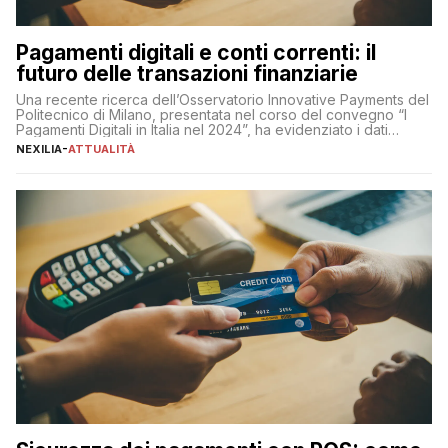
Pagamenti digitali e conti correnti: il
futuro delle transazioni finanziarie
Una recente ricerca dell’Osservatorio Innovative Payments del
Politecnico di Milano, presentata nel corso del convegno “I
Pagamenti Digitali in Italia nel 2024”, ha evidenziato i dati
definitivi del primo semestre 2024 relativamente alle
NEXILIA
-
ATTUALITÀ
transazioni dei pagamenti digitali con carta nel nostro Paese:
223 miliardi di euro. Si ritiene che il totale relativo ai 12 mesi […]