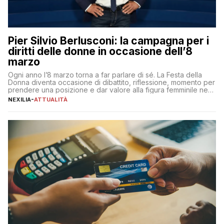
Pier Silvio Berlusconi: la campagna per i
diritti delle donne in occasione dell’8
marzo
Ogni anno l’8 marzo torna a far parlare di sé. La Festa della
Donna diventa occasione di dibattito, riflessione, momento per
prendere una posizione e dar valore alla figura femminile nella
sua complessità e crucialità. A lanciare un messaggio “forte e
NEXILIA
-
ATTUALITÀ
chiaro” quest’anno è stato anche Pier Silvio Berlusconi,
amministratore delegato di Mediaset, che ha […]