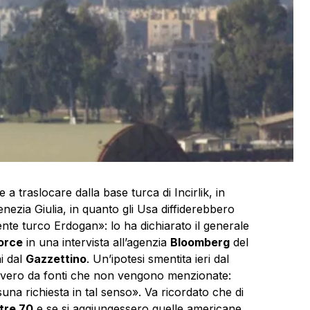
a traslocare dalla base turca di Incirlik, in
 Venezia Giulia, in quanto gli Usa diffiderebbero
ente turco Erdogan»: lo ha dichiarato il generale
orce
in una intervista all’agenzia
Bloomberg
del
i dal
Gazzettino
. Un’ipotesi smentita ieri dal
ovvero da fonti che non vengono menzionate:
na richiesta in tal senso». Va ricordato che di
ltre 70
e se si aggiungessero quelle americane