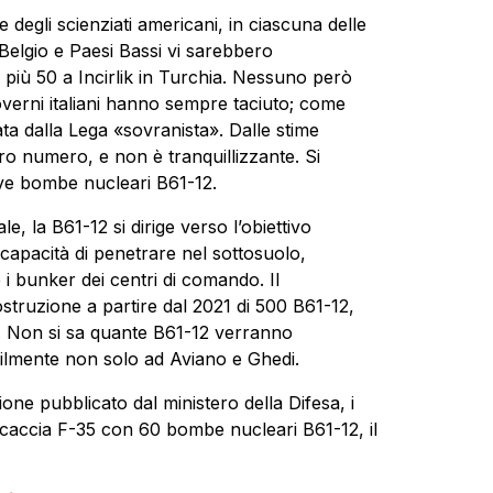
degli scienziati americani, in ciascuna delle
 Belgio e Paesi Bassi vi sarebbero
 più 50 a Incirlik in Turchia. Nessuno però
governi italiani hanno sempre taciuto; come
ata dalla Lega «sovranista». Dalle stime
oro numero, e non è tranquillizzante. Si
ove bombe nucleari B61-12.
le, la B61-12 si dirige verso l’obiettivo
 capacità di penetrare nel sottosuolo,
i bunker dei centri di comando. Il
ruzione a partire dal 2021 di 500 B61-12,
ri. Non si sa quante B61-12 verranno
abilmente non solo ad Aviano e Ghedi.
one pubblicato dal ministero della Difesa, i
caccia F-35 con 60 bombe nucleari B61-12, il