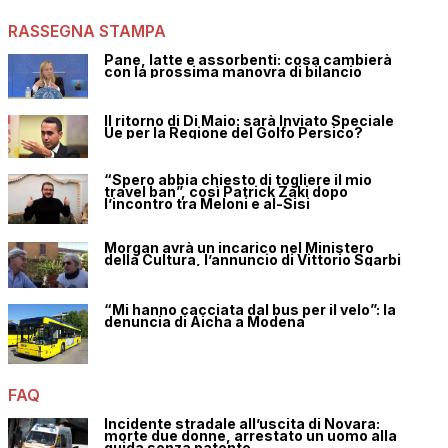
RASSEGNA STAMPA
Pane, latte e assorbenti: cosa cambierà
con la prossima manovra di bilancio
Il ritorno di Di Maio: sarà Inviato Speciale
Ue per la Regione del Golfo Persico?
“Spero abbia chiesto di togliere il mio
travel ban”, così Patrick Zaki dopo
l’incontro tra Meloni e al-Sisi
Morgan avrà un incarico nel Ministero
della Cultura, l’annuncio di Vittorio Sgarbi
“Mi hanno cacciata dal bus per il velo”: la
denuncia di Aicha a Modena
FAQ
Incidente stradale all’uscita di Novara:
morte due donne, arrestato un uomo alla
guida senza patente