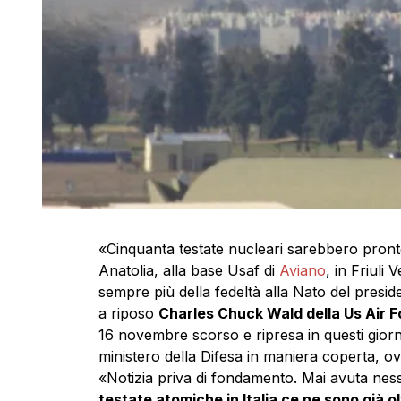
«Cinquanta testate nucleari sarebbero pronte 
Anatolia, alla base Usaf di
Aviano
, in Friuli
sempre più della fedeltà alla Nato del presid
a riposo
Charles Chuck Wald della Us Air F
16 novembre scorso e ripresa in questi giorn
ministero della Difesa in maniera coperta, 
«Notizia priva di fondamento. Mai avuta nessu
testate atomiche in Italia ce ne sono già o