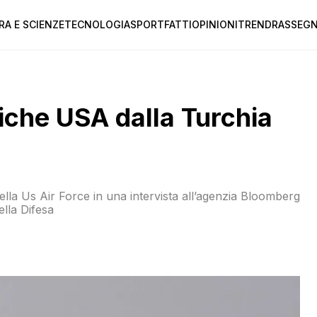
RA E SCIENZE
TECNOLOGIA
SPORT
FATTI
OPINIONI
TREND
RASSEGN
miche USA dalla Turchia
lla Us Air Force in una intervista all’agenzia Bloomberg
ella Difesa