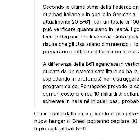
Secondo le ultime stime della Federazione 
due basi italiane e in quelle in Germania,
attualmente 20 B-61, per un totale di 100
può verificare quante siano in realtà. I 
tace la Regione Friuli Venezia Giulia guid
risulta che gli Usa stiano diminuendo il l
preparano infatti a sostituirle con le nu
A differenza della B61 sganciata in vertica
guidata da un sistema satellitare ed ha la
esplodendo in profondità per distruggere 
programma del Pentagono prevede la cost
con un costo di circa 10 miliardi di dolla
schierate in Italia né in quali basi, prob
Come risulta dallo stesso bando di progettazi
nuovi hangar di Ghedi potranno ospitare 30 
triplo delle attuali B-61.