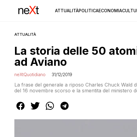
ATTUALITÀ
POLITICA
ECONOMIA
CULTU
ATTUALITÀ
La storia delle 50 ato
ad Aviano
neXtQuotidiano
31/12/2019
La frase del generale a riposo Charles Chuck Wald de
del 16 novembre scorso e la smentita del ministero d