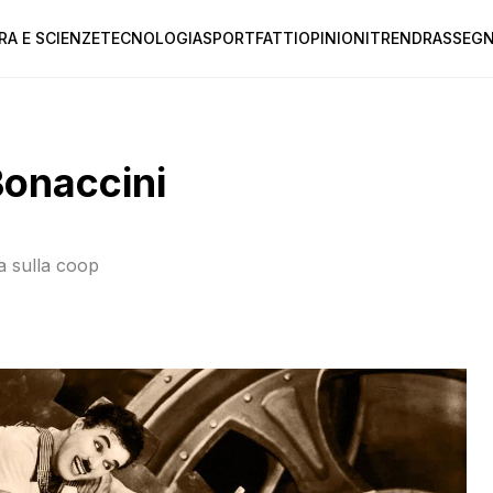
RA E SCIENZE
TECNOLOGIA
SPORT
FATTI
OPINIONI
TREND
RASSEGN
Bonaccini
ta sulla coop