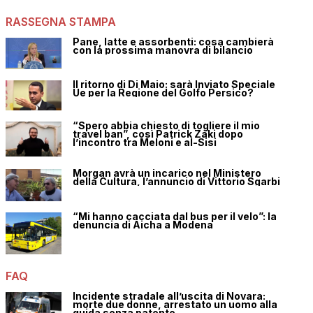
RASSEGNA STAMPA
Pane, latte e assorbenti: cosa cambierà
con la prossima manovra di bilancio
Il ritorno di Di Maio: sarà Inviato Speciale
Ue per la Regione del Golfo Persico?
“Spero abbia chiesto di togliere il mio
travel ban”, così Patrick Zaki dopo
l’incontro tra Meloni e al-Sisi
Morgan avrà un incarico nel Ministero
della Cultura, l’annuncio di Vittorio Sgarbi
“Mi hanno cacciata dal bus per il velo”: la
denuncia di Aicha a Modena
FAQ
Incidente stradale all’uscita di Novara:
morte due donne, arrestato un uomo alla
guida senza patente