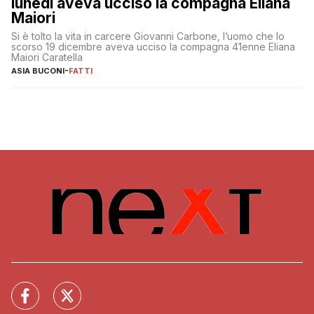
lunedì aveva ucciso la compagna Eliana
Maiori
Si è tolto la vita in carcere Giovanni Carbone, l’uomo che lo
scorso 19 dicembre aveva ucciso la compagna 41enne Eliana
Maiori Caratella
ASIA BUCONI
-
FATTI