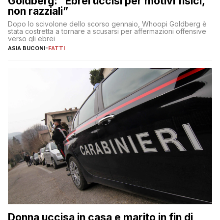
Goldberg: “Ebrei uccisi per motivi fisici,
non razziali”
Dopo lo scivolone dello scorso gennaio, Whoopi Goldberg è
stata costretta a tornare a scusarsi per affermazioni offensive
verso gli ebrei
ASIA BUCONI
-
FATTI
Donna uccisa in casa e marito in fin di