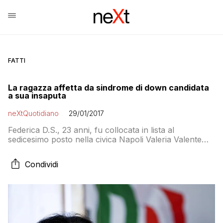
FATTI
La ragazza affetta da sindrome di down candidata
a sua insaputa
neXtQuotidiano
29/01/2017
Federica D.S., 23 anni, fu collocata in lista al
sedicesimo posto nella civica Napoli Valeria Valente
sindaco, la candidata Pd del centrosinistra, deputata. A
sua insaputa, secondo quanto ha raccontato oggi il
Condividi
Mattino