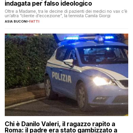
indagata per falso ideologico
Oltre a Madame, tra le decine di pazienti dei medici no vax c’è
un’altra “cliente d’eccezione”, la tennista Camila Giorgi
ASIA BUCONI
-
FATTI
Chi è Danilo Valeri, il ragazzo rapito a
Roma: il padre era stato gambizzato a