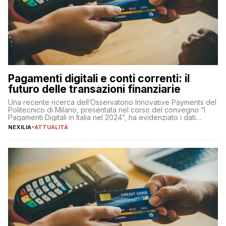
Pagamenti digitali e conti correnti: il
futuro delle transazioni finanziarie
Una recente ricerca dell’Osservatorio Innovative Payments del
Politecnico di Milano, presentata nel corso del convegno “I
Pagamenti Digitali in Italia nel 2024”, ha evidenziato i dati
definitivi del primo semestre 2024 relativamente alle
NEXILIA
-
ATTUALITÀ
transazioni dei pagamenti digitali con carta nel nostro Paese:
223 miliardi di euro. Si ritiene che il totale relativo ai 12 mesi […]