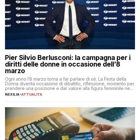
Pier Silvio Berlusconi: la campagna per i
diritti delle donne in occasione dell’8
marzo
Ogni anno l’8 marzo torna a far parlare di sé. La Festa della
Donna diventa occasione di dibattito, riflessione, momento per
prendere una posizione e dar valore alla figura femminile nella
sua complessità e crucialità. A lanciare un messaggio “forte e
NEXILIA
-
ATTUALITÀ
chiaro” quest’anno è stato anche Pier Silvio Berlusconi,
amministratore delegato di Mediaset, che ha […]