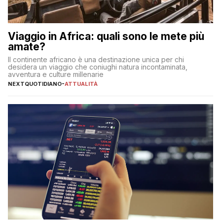
Viaggio in Africa: quali sono le mete più
amate?
Il continente africano è una destinazione unica per chi
desidera un viaggio che coniughi natura incontaminata,
avventura e culture millenarie
NEXTQUOTIDIANO
-
ATTUALITÀ