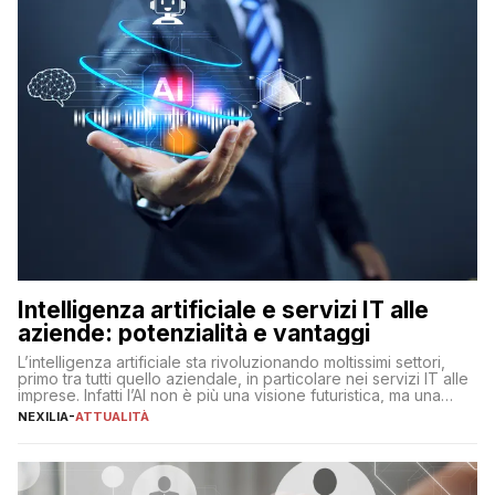
Intelligenza artificiale e servizi IT alle
aziende: potenzialità e vantaggi
L’intelligenza artificiale sta rivoluzionando moltissimi settori,
primo tra tutti quello aziendale, in particolare nei servizi IT alle
imprese. Infatti l’AI non è più una visione futuristica, ma una
realtà operativa che sta portando a un cambio significativo in
NEXILIA
-
ATTUALITÀ
ogni ambito. L’inserimento delle tecnologie di intelligenza
artificiale porta non solo all’ottimizzazione di diverse
operazioni, bensì comporta […]