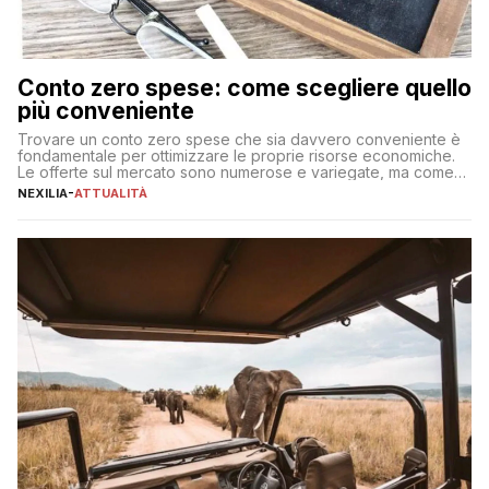
Conto zero spese: come scegliere quello
più conveniente
Trovare un conto zero spese che sia davvero conveniente è
fondamentale per ottimizzare le proprie risorse economiche.
Le offerte sul mercato sono numerose e variegate, ma come
individuare quella più adatta alle proprie esigenze senza
NEXILIA
-
ATTUALITÀ
incorrere in costi nascosti? Optare per un conto zero spese
significa eliminare le spese di gestione che spesso incidono
sul […]