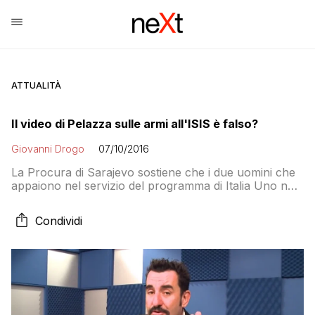
ATTUALITÀ
Il video di Pelazza sulle armi all'ISIS è falso?
Giovanni Drogo
07/10/2016
La Procura di Sarajevo sostiene che i due uomini che
appaiono nel servizio del programma di Italia Uno non
sono trafficanti ma due tossicodipendenti. Che alla
polizia hanno confessato di essere stati pagati da per
Condividi
interpretare la parte. Ma Luigi Pelazza, autore del
servizio, ribadisce: è tutto vero