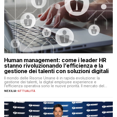
Human management: come i leader HR
stanno rivoluzionando l’efficienza e la
gestione dei talenti con soluzioni digitali
Il mondo delle Risorse Umane è in rapida evoluzione: la
gestione dei talenti, la digital employee experience e
l’efficienza operativa sono le nuove priorità. Il mercato del
lavoro, d’altra parte, è sempre più competitivo con una lotta
NEXILIA
-
ATTUALITÀ
per aggiudicarsi i talenti più validi che si intensifica e le
aspettative dei dipendenti in continua evoluzione. I […]