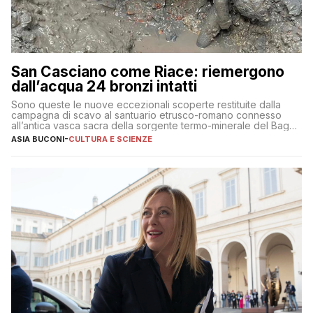
San Casciano come Riace: riemergono
dall’acqua 24 bronzi intatti
Sono queste le nuove eccezionali scoperte restituite dalla
campagna di scavo al santuario etrusco-romano connesso
all’antica vasca sacra della sorgente termo-minerale del Bagno
Grande
ASIA BUCONI
-
CULTURA E SCIENZE