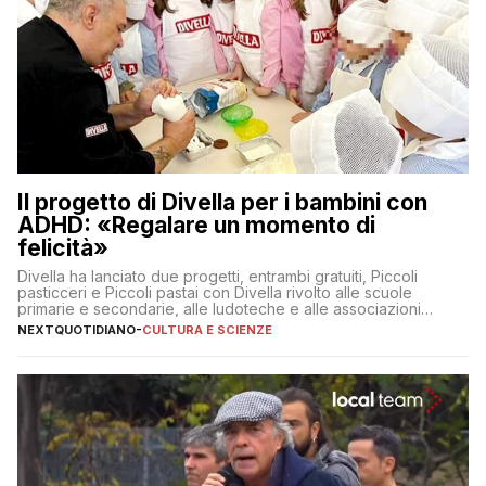
Il progetto di Divella per i bambini con
ADHD: «Regalare un momento di
felicità»
Divella ha lanciato due progetti, entrambi gratuiti, Piccoli
pasticceri e Piccoli pastai con Divella rivolto alle scuole
primarie e secondarie, alle ludoteche e alle associazioni
pugliesi che si occupano di bambini con ADHD
NEXTQUOTIDIANO
-
CULTURA E SCIENZE