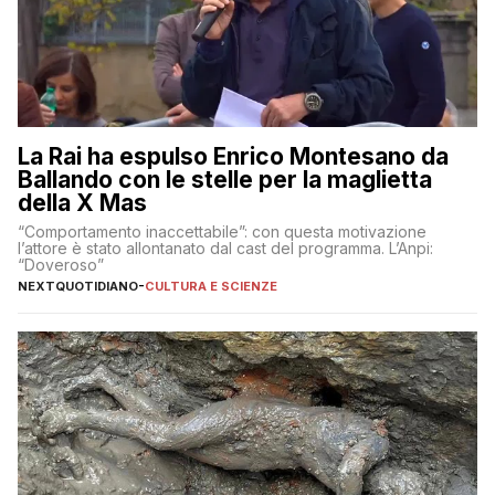
La Rai ha espulso Enrico Montesano da
Ballando con le stelle per la maglietta
della X Mas
“Comportamento inaccettabile”: con questa motivazione
l’attore è stato allontanato dal cast del programma. L’Anpi:
“Doveroso”
NEXTQUOTIDIANO
-
CULTURA E SCIENZE