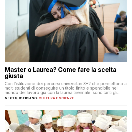
Master o Laurea? Come fare la scelta
giusta
Con l’istituzione dei percorsi universitari 3+2 che permettono a
molti studenti di conseguire un titolo finito e spendibile nel
mondo del lavoro già con la laurea triennale, sono tanti gli
interrogativi che si pongono gli studenti una volta raggiunto
NEXTQUOTIDIANO
-
CULTURA E SCIENZE
l’obiettivo di primo livello