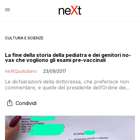
CULTURA E SCIENZE
La fine della storia della pediatra e dei genitori no-
vax che vogliono gli esami pre-vaccinali
neXtQuotidiano
23/09/2017
Le dichiarazioni della dottoressa, che preferisce non
commentare, e quelle del presidente dell’Ordine dei
Medici di Bari, Filippo Anelli, che assieme alla direzione
del distretto Asl di Bitonto riceve la missiva della
Condividi
collega, per conoscenza: «Ha ragione lei»