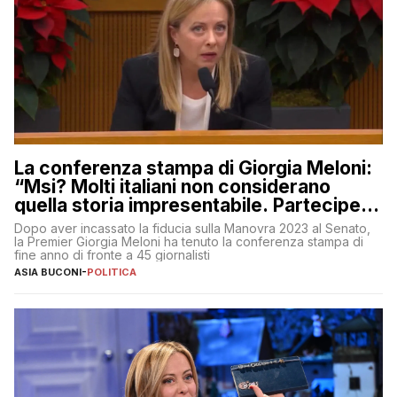
La conferenza stampa di Giorgia Meloni:
“Msi? Molti italiani non considerano
quella storia impresentabile. Parteciperò
al 25 aprile”
Dopo aver incassato la fiducia sulla Manovra 2023 al Senato,
la Premier Giorgia Meloni ha tenuto la conferenza stampa di
fine anno di fronte a 45 giornalisti
ASIA BUCONI
-
POLITICA