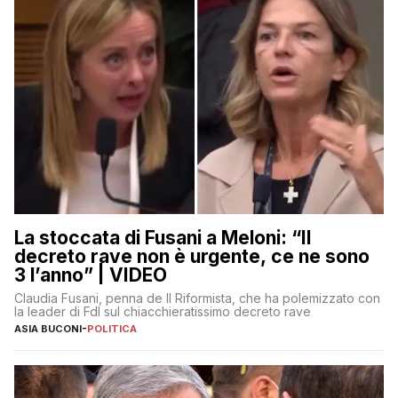
La stoccata di Fusani a Meloni: “Il
decreto rave non è urgente, ce ne sono
3 l’anno” | VIDEO
Claudia Fusani, penna de Il Riformista, che ha polemizzato con
la leader di FdI sul chiacchieratissimo decreto rave
ASIA BUCONI
-
POLITICA