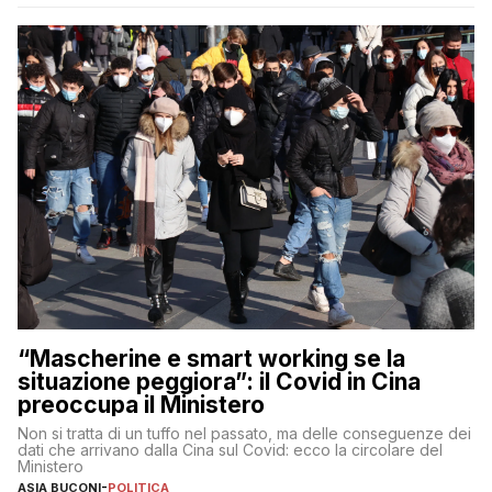
“Mascherine e smart working se la
situazione peggiora”: il Covid in Cina
preoccupa il Ministero
Non si tratta di un tuffo nel passato, ma delle conseguenze dei
dati che arrivano dalla Cina sul Covid: ecco la circolare del
Ministero
ASIA BUCONI
-
POLITICA