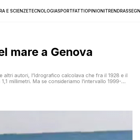
RA E SCIENZE
TECNOLOGIA
SPORT
FATTI
OPINIONI
TREND
RASSEGN
 del mare a Genova
tri autori, l’Idrografico calcolava che fra il 1928 e il
,1 millimetri. Ma se consideriamo l’intervallo 1999-
a sale a 3,2 millimetri l’anno