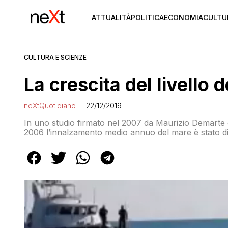
ATTUALITÀ
POLITICA
ECONOMIA
CULTU
CULTURA E SCIENZE
La crescita del livello
neXtQuotidiano
22/12/2019
In uno studio firmato nel 2007 da Maurizio Demarte e al
2006 l’innalzamento medio annuo del mare è stato di 1
2015, il ritmo di crescita tendenziale misurato a Genov