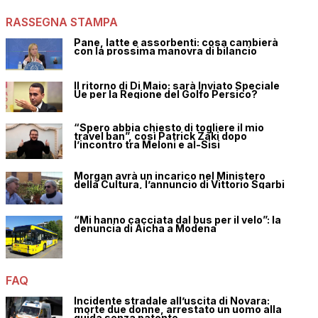
RASSEGNA STAMPA
Pane, latte e assorbenti: cosa cambierà
con la prossima manovra di bilancio
Il ritorno di Di Maio: sarà Inviato Speciale
Ue per la Regione del Golfo Persico?
“Spero abbia chiesto di togliere il mio
travel ban”, così Patrick Zaki dopo
l’incontro tra Meloni e al-Sisi
Morgan avrà un incarico nel Ministero
della Cultura, l’annuncio di Vittorio Sgarbi
“Mi hanno cacciata dal bus per il velo”: la
denuncia di Aicha a Modena
FAQ
Incidente stradale all’uscita di Novara:
morte due donne, arrestato un uomo alla
guida senza patente