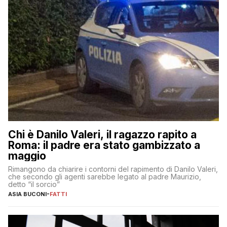
Chi è Danilo Valeri, il ragazzo rapito a
Roma: il padre era stato gambizzato a
maggio
Rimangono da chiarire i contorni del rapimento di Danilo Valeri,
che secondo gli agenti sarebbe legato al padre Maurizio,
detto “il sorcio”
ASIA BUCONI
-
FATTI