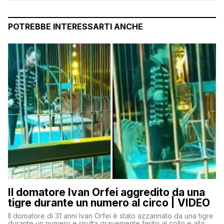
POTREBBE INTERESSARTI ANCHE
Il domatore Ivan Orfei aggredito da una
tigre durante un numero al circo | VIDEO
Il domatore di 31 anni Ivan Orfei è stato azzannato da una tigre
durante un numero e risulta gravemente ferito al collo e alla