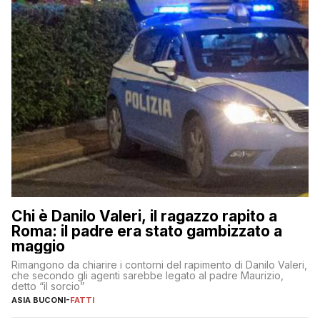
Chi è Danilo Valeri, il ragazzo rapito a
Roma: il padre era stato gambizzato a
maggio
Rimangono da chiarire i contorni del rapimento di Danilo Valeri,
che secondo gli agenti sarebbe legato al padre Maurizio,
detto “il sorcio”
ASIA BUCONI
-
FATTI