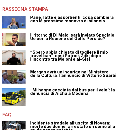
RASSEGNA STAMPA
Pane, latte e assorbenti: cosa cambierà
con la prossima manovra di bilancio
Il ritorno di Di Maio: sarà Inviato Speciale
Ue per la Regione del Golfo Persico?
“Spero abbia chiesto di togliere il mio
travel ban”, così Patrick Zaki dopo
l’incontro tra Meloni e al-Sisi
Morgan avrà un incarico nel Ministero
della Cultura, l’annuncio di Vittorio Sgarbi
“Mi hanno cacciata dal bus per il velo”: la
denuncia di Aicha a Modena
FAQ
Incidente stradale all’uscita di Novara:
morte due donne, arrestato un uomo alla
guida senza patente