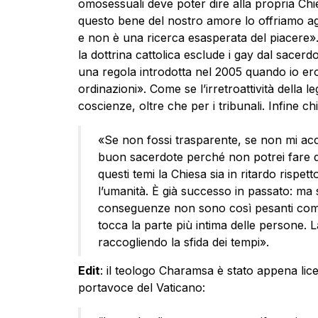
omosessuali deve poter dire alla propria Chi
questo bene del nostro amore lo offriamo agli
e non è una ricerca esasperata del piacere»
la dottrina cattolica esclude i gay dal sacerd
una regola introdotta nel 2005 quando io ero
ordinazioni». Come se l’irretroattività della 
coscienze, oltre che per i tribunali. Infine ch
«Se non fossi trasparente, se non mi ac
buon sacerdote perché non potrei fare da 
questi temi la Chiesa sia in ritardo rispe
l’umanità. È già successo in passato: ma s
conseguenze non sono così pesanti come
tocca la parte più intima delle persone.
raccogliendo la sfida dei tempi».
Edit
: il teologo Charamsa è stato appena lic
portavoce del Vaticano: