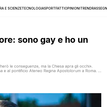
RA E SCIENZE
TECNOLOGIA
SPORT
FATTI
OPINIONI
TREND
RASSEGN
ore: sono gay e ho un
iana e al pontificio Ateneo Regina Apostolorum a Roma. E