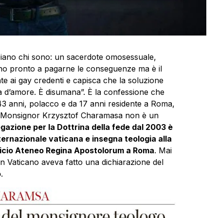
piano chi sono: un sacerdote omosessuale,
 Sono pronto a pagarne le conseguenze ma è il
te ai gay credenti e capisca che la soluzione
ta d’amore. È disumana”. È la confessione che
43 anni, polacco e da 17 anni residente a Roma,
era. Monsignor Krzysztof Charamasa non è un
egazione per la Dottrina della fede dal 2003 è
ernazionale vaticana e insegna teologia alla
tificio Ateneo Regina Apostolorum a Roma
. Mai
in Vaticano aveva fatto una dichiarazione del
o
.