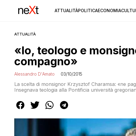
ATTUALITÀ
POLITICA
ECONOMIA
CULTU
ATTUALITÀ
«Io, teologo e monsign
compagno»
Alessandro D'Amato
03/10/2015
La scelta di monsignor Krzysztof Charamsa: «ne pagherò le conseguenze, ma la Chiesa apra gli occhi».
Insegnava teologia alla Pontificia università gregor
Padre Lombardi lo licenzia in mattinata