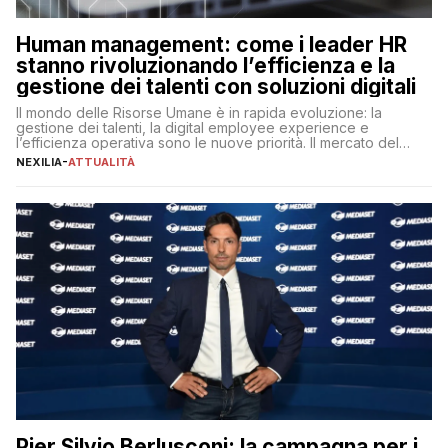
Human management: come i leader HR
stanno rivoluzionando l’efficienza e la
gestione dei talenti con soluzioni digitali
Il mondo delle Risorse Umane è in rapida evoluzione: la
gestione dei talenti, la digital employee experience e
l’efficienza operativa sono le nuove priorità. Il mercato del
lavoro, d’altra parte, è sempre più competitivo con una lotta
NEXILIA
-
ATTUALITÀ
per aggiudicarsi i talenti più validi che si intensifica e le
aspettative dei dipendenti in continua evoluzione. I […]
Pier Silvio Berlusconi: la campagna per i