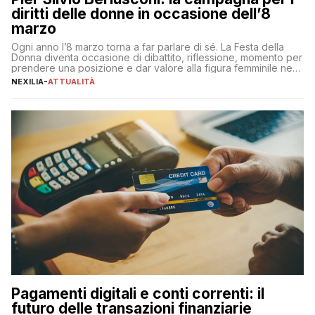
diritti delle donne in occasione dell’8
marzo
Ogni anno l’8 marzo torna a far parlare di sé. La Festa della
Donna diventa occasione di dibattito, riflessione, momento per
prendere una posizione e dar valore alla figura femminile nella
sua complessità e crucialità. A lanciare un messaggio “forte e
NEXILIA
-
ATTUALITÀ
chiaro” quest’anno è stato anche Pier Silvio Berlusconi,
amministratore delegato di Mediaset, che ha […]
Pagamenti digitali e conti correnti: il
futuro delle transazioni finanziarie