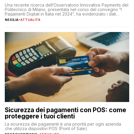
Una recente ricerca dell’Osservatorio Innovative Payments del
Politecnico di Milano, presentata nel corso del convegno “I
Pagamenti Digitali in Italia nel 2024”, ha evidenziato i dati
definitivi del primo semestre 2024 relativamente alle
NEXILIA
-
ATTUALITÀ
transazioni dei pagamenti digitali con carta nel nostro Paese:
223 miliardi di euro. Si ritiene che il totale relativo ai 12 mesi […]
Sicurezza dei pagamenti con POS: come
proteggere i tuoi clienti
La sicurezza dei pagamenti è una priorità per ogni azienda
che utilizza dispositivi POS (Point of Sale).