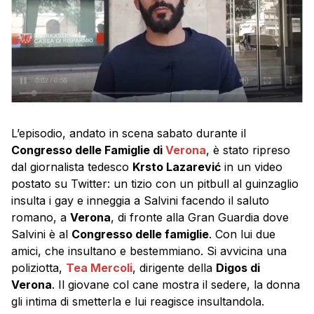
L’episodio, andato in scena sabato durante il
Congresso delle Famiglie di
Verona
, è stato ripreso
dal giornalista tedesco
Krsto Lazarević
in un video
postato su Twitter: un tizio con un pitbull al guinzaglio
insulta i gay e inneggia a Salvini facendo il saluto
romano, a
Verona
, di fronte alla Gran Guardia dove
Salvini è al
Congresso delle famiglie
. Con lui due
amici, che insultano e bestemmiano. Si avvicina una
poliziotta,
Tea Mercoli
, dirigente della
Digos di
Verona
. Il giovane col cane mostra il sedere, la donna
gli intima di smetterla e lui reagisce insultandola.