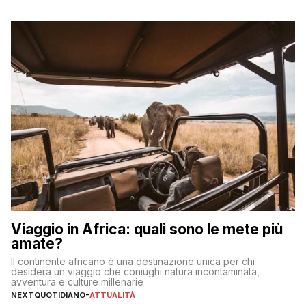
incorrere in costi nascosti? Optare per un conto zero spese
significa eliminare le spese di gestione che spesso incidono
sul […]
Viaggio in Africa: quali sono le mete più
amate?
Il continente africano è una destinazione unica per chi
desidera un viaggio che coniughi natura incontaminata,
avventura e culture millenarie
NEXTQUOTIDIANO
-
ATTUALITÀ