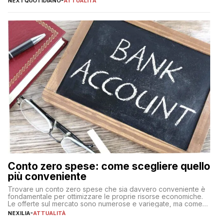
NEXTQUOTIDIANO
-
ATTUALITÀ
Conto zero spese: come scegliere quello
più conveniente
Trovare un conto zero spese che sia davvero conveniente è
fondamentale per ottimizzare le proprie risorse economiche.
Le offerte sul mercato sono numerose e variegate, ma come
individuare quella più adatta alle proprie esigenze senza
NEXILIA
-
ATTUALITÀ