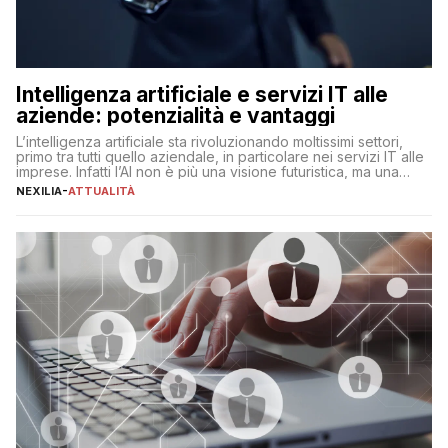
Intelligenza artificiale e servizi IT alle
aziende: potenzialità e vantaggi
L’intelligenza artificiale sta rivoluzionando moltissimi settori,
primo tra tutti quello aziendale, in particolare nei servizi IT alle
imprese. Infatti l’AI non è più una visione futuristica, ma una
realtà operativa che sta portando a un cambio significativo in
NEXILIA
-
ATTUALITÀ
ogni ambito. L’inserimento delle tecnologie di intelligenza
artificiale porta non solo all’ottimizzazione di diverse
operazioni, bensì comporta […]