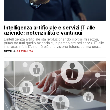
Intelligenza artificiale e servizi IT alle
aziende: potenzialità e vantaggi
L’intelligenza artificiale sta rivoluzionando moltissimi settori,
primo tra tutti quello aziendale, in particolare nei servizi IT alle
imprese. Infatti l’AI non è più una visione futuristica, ma una
realtà operativa che sta portando a un cambio significativo in
NEXILIA
-
ATTUALITÀ
ogni ambito. L’inserimento delle tecnologie di intelligenza
artificiale porta non solo all’ottimizzazione di diverse
operazioni, bensì comporta […]