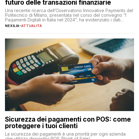
futuro delle transazioni finanziarie
Una recente ricerca dell’Osservatorio Innovative Payments del
Politecnico di Milano, presentata nel corso del convegno “I
Pagamenti Digitali in Italia nel 2024”, ha evidenziato i dati
definitivi del primo semestre 2024 relativamente alle
NEXILIA
-
ATTUALITÀ
transazioni dei pagamenti digitali con carta nel nostro Paese:
223 miliardi di euro. Si ritiene che il totale relativo ai 12 mesi […]
Sicurezza dei pagamenti con POS: come
proteggere i tuoi clienti
La sicurezza dei pagamenti è una priorità per ogni azienda
che utilizza dispositivi POS (Point of Sale).