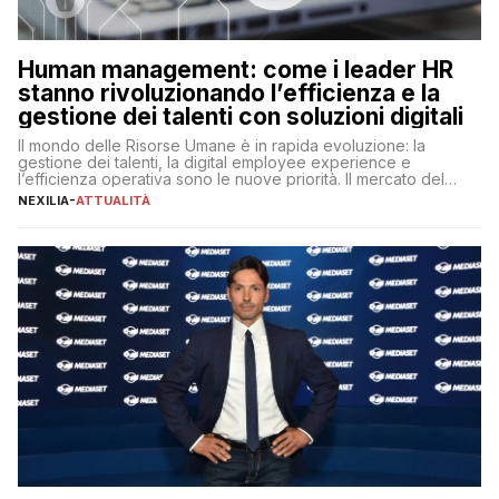
Human management: come i leader HR
stanno rivoluzionando l’efficienza e la
gestione dei talenti con soluzioni digitali
Il mondo delle Risorse Umane è in rapida evoluzione: la
gestione dei talenti, la digital employee experience e
l’efficienza operativa sono le nuove priorità. Il mercato del
lavoro, d’altra parte, è sempre più competitivo con una lotta
NEXILIA
-
ATTUALITÀ
per aggiudicarsi i talenti più validi che si intensifica e le
aspettative dei dipendenti in continua evoluzione. I […]