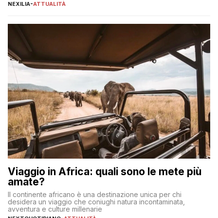
individuare quella più adatta alle proprie esigenze senza
NEXILIA
-
ATTUALITÀ
incorrere in costi nascosti? Optare per un conto zero spese
significa eliminare le spese di gestione che spesso incidono
sul […]
Viaggio in Africa: quali sono le mete più
amate?
Il continente africano è una destinazione unica per chi
desidera un viaggio che coniughi natura incontaminata,
avventura e culture millenarie