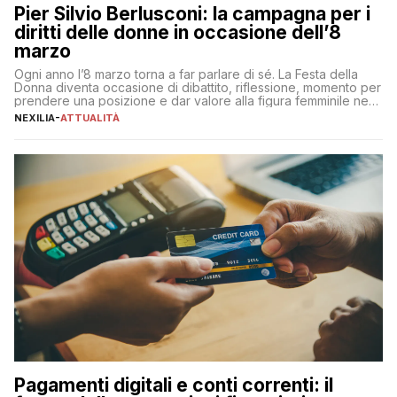
Pier Silvio Berlusconi: la campagna per i
diritti delle donne in occasione dell’8
marzo
Ogni anno l’8 marzo torna a far parlare di sé. La Festa della
Donna diventa occasione di dibattito, riflessione, momento per
prendere una posizione e dar valore alla figura femminile nella
sua complessità e crucialità. A lanciare un messaggio “forte e
NEXILIA
-
ATTUALITÀ
chiaro” quest’anno è stato anche Pier Silvio Berlusconi,
amministratore delegato di Mediaset, che ha […]
Pagamenti digitali e conti correnti: il