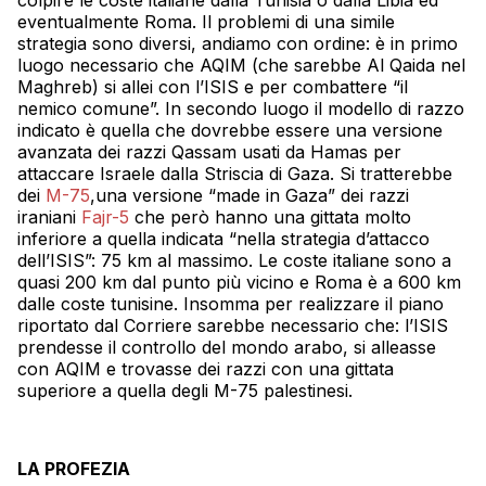
colpire le coste italiane dalla Tunisia o dalla Libia ed
eventualmente Roma. Il problemi di una simile
strategia sono diversi, andiamo con ordine: è in primo
luogo necessario che AQIM (che sarebbe Al Qaida nel
Maghreb) si allei con l’ISIS e per combattere “il
nemico comune”. In secondo luogo il modello di razzo
indicato è quella che dovrebbe essere una versione
avanzata dei razzi Qassam usati da Hamas per
attaccare Israele dalla Striscia di Gaza. Si tratterebbe
dei
M-75
,una versione “made in Gaza” dei razzi
iraniani
Fajr-5
che però hanno una gittata molto
inferiore a quella indicata “nella strategia d’attacco
dell’ISIS”: 75 km al massimo. Le coste italiane sono a
quasi 200 km dal punto più vicino e Roma è a 600 km
dalle coste tunisine. Insomma per realizzare il piano
riportato dal Corriere sarebbe necessario che: l’ISIS
prendesse il controllo del mondo arabo, si alleasse
con AQIM e trovasse dei razzi con una gittata
superiore a quella degli M-75 palestinesi.
LA PROFEZIA