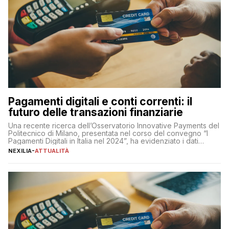
Pagamenti digitali e conti correnti: il
futuro delle transazioni finanziarie
Una recente ricerca dell’Osservatorio Innovative Payments del
Politecnico di Milano, presentata nel corso del convegno “I
Pagamenti Digitali in Italia nel 2024”, ha evidenziato i dati
definitivi del primo semestre 2024 relativamente alle
NEXILIA
-
ATTUALITÀ
transazioni dei pagamenti digitali con carta nel nostro Paese:
223 miliardi di euro. Si ritiene che il totale relativo ai 12 mesi […]