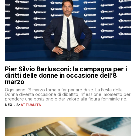
Pier Silvio Berlusconi: la campagna per i
diritti delle donne in occasione dell’8
marzo
Ogni anno l’8 marzo torna a far parlare di sé. La Festa della
Donna diventa occasione di dibattito, riflessione, momento per
prendere una posizione e dar valore alla figura femminile nella
sua complessità e crucialità. A lanciare un messaggio “forte e
NEXILIA
-
ATTUALITÀ
chiaro” quest’anno è stato anche Pier Silvio Berlusconi,
amministratore delegato di Mediaset, che ha […]