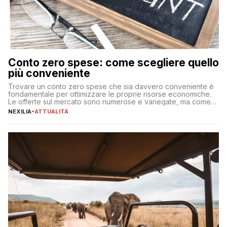
Conto zero spese: come scegliere quello
più conveniente
Trovare un conto zero spese che sia davvero conveniente è
fondamentale per ottimizzare le proprie risorse economiche.
Le offerte sul mercato sono numerose e variegate, ma come
individuare quella più adatta alle proprie esigenze senza
NEXILIA
-
ATTUALITÀ
incorrere in costi nascosti? Optare per un conto zero spese
significa eliminare le spese di gestione che spesso incidono
sul […]