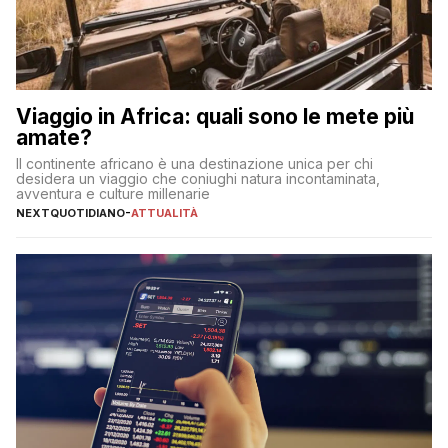
Viaggio in Africa: quali sono le mete più
amate?
Il continente africano è una destinazione unica per chi
desidera un viaggio che coniughi natura incontaminata,
avventura e culture millenarie
NEXTQUOTIDIANO
-
ATTUALITÀ