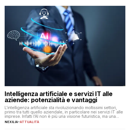
Intelligenza artificiale e servizi IT alle
aziende: potenzialità e vantaggi
L’intelligenza artificiale sta rivoluzionando moltissimi settori,
primo tra tutti quello aziendale, in particolare nei servizi IT alle
imprese. Infatti l’AI non è più una visione futuristica, ma una
realtà operativa che sta portando a un cambio significativo in
NEXILIA
-
ATTUALITÀ
ogni ambito. L’inserimento delle tecnologie di intelligenza
artificiale porta non solo all’ottimizzazione di diverse