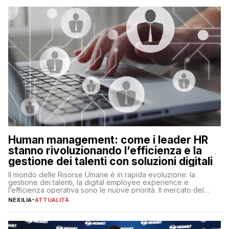
operazioni, bensì comporta […]
Human management: come i leader HR
stanno rivoluzionando l’efficienza e la
gestione dei talenti con soluzioni digitali
Il mondo delle Risorse Umane è in rapida evoluzione: la
gestione dei talenti, la digital employee experience e
l’efficienza operativa sono le nuove priorità. Il mercato del
lavoro, d’altra parte, è sempre più competitivo con una lotta
NEXILIA
-
ATTUALITÀ
per aggiudicarsi i talenti più validi che si intensifica e le
aspettative dei dipendenti in continua evoluzione. I […]