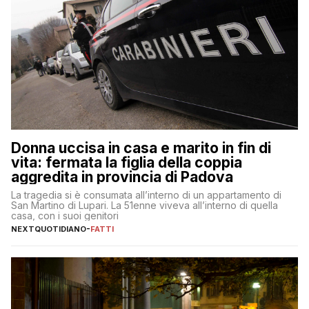
Donna uccisa in casa e marito in fin di
vita: fermata la figlia della coppia
aggredita in provincia di Padova
La tragedia si è consumata all’interno di un appartamento di
San Martino di Lupari. La 51enne viveva all’interno di quella
casa, con i suoi genitori
NEXTQUOTIDIANO
-
FATTI