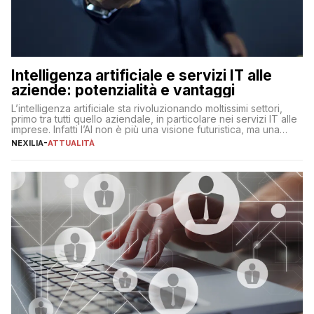
Intelligenza artificiale e servizi IT alle
aziende: potenzialità e vantaggi
L’intelligenza artificiale sta rivoluzionando moltissimi settori,
primo tra tutti quello aziendale, in particolare nei servizi IT alle
imprese. Infatti l’AI non è più una visione futuristica, ma una
realtà operativa che sta portando a un cambio significativo in
NEXILIA
-
ATTUALITÀ
ogni ambito. L’inserimento delle tecnologie di intelligenza
artificiale porta non solo all’ottimizzazione di diverse
operazioni, bensì comporta […]