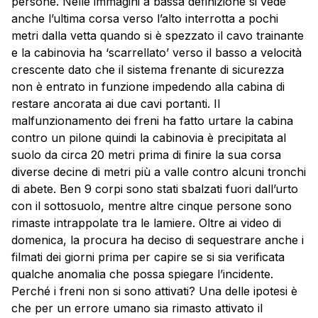
persone. Nelle immagini a bassa definizione si vede
anche l’ultima corsa verso l’alto interrotta a pochi
metri dalla vetta quando si è spezzato il cavo trainante
e la cabinovia ha ‘scarrellato’ verso il basso a velocità
crescente dato che il sistema frenante di sicurezza
non è entrato in funzione impedendo alla cabina di
restare ancorata ai due cavi portanti. Il
malfunzionamento dei freni ha fatto urtare la cabina
contro un pilone quindi la cabinovia è precipitata al
suolo da circa 20 metri prima di finire la sua corsa
diverse decine di metri più a valle contro alcuni tronchi
di abete. Ben 9 corpi sono stati sbalzati fuori dall’urto
con il sottosuolo, mentre altre cinque persone sono
rimaste intrappolate tra le lamiere. Oltre ai video di
domenica, la procura ha deciso di sequestrare anche i
filmati dei giorni prima per capire se si sia verificata
qualche anomalia che possa spiegare l’incidente.
Perché i freni non si sono attivati? Una delle ipotesi è
che per un errore umano sia rimasto attivato il