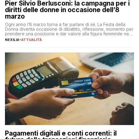
Pier Silvio Berlusconi: la campagna per i
diritti delle donne in occasione dell’8
marzo
Ogni anno l’8 marzo torna a far parlare di sé. La Festa della
Donna diventa occasione di dibattito, riflessione, momento per
prendere una posizione e dar valore alla figura femminile nella
sua complessità e crucialità. A lanciare un messaggio “forte e
NEXILIA
-
ATTUALITÀ
chiaro” quest’anno è stato anche Pier Silvio Berlusconi,
amministratore delegato di Mediaset, che ha […]
Pagamenti digitali e conti correnti: il