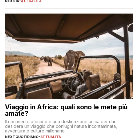
NEXILIA
-
ATTUALITÀ
incorrere in costi nascosti? Optare per un conto zero spese
significa eliminare le spese di gestione che spesso incidono
sul […]
Viaggio in Africa: quali sono le mete più
amate?
Il continente africano è una destinazione unica per chi
desidera un viaggio che coniughi natura incontaminata,
avventura e culture millenarie
NEXTQUOTIDIANO
-
ATTUALITÀ