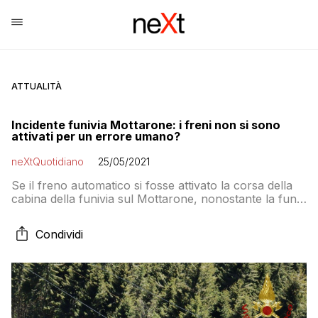
ATTUALITÀ
Incidente funivia Mottarone: i freni non si sono
attivati per un errore umano?
neXtQuotidiano
25/05/2021
Se il freno automatico si fosse attivato la corsa della
cabina della funivia sul Mottarone, nonostante la fune
spezzata, non avrebbe concluso la sua tragica corsa
precipitando al suolo e causando la morte di 14 dei 15
Condividi
dei suoi occupanti. Perché è successo?