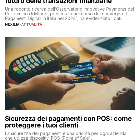
futuro delle transazioni finanziarie
Una recente ricerca dell’Osservatorio Innovative Payments del
Politecnico di Milano, presentata nel corso del convegno “I
Pagamenti Digitali in Italia nel 2024”, ha evidenziato i dati
definitivi del primo semestre 2024 relativamente alle
NEXILIA
-
ATTUALITÀ
transazioni dei pagamenti digitali con carta nel nostro Paese:
223 miliardi di euro. Si ritiene che il totale relativo ai 12 mesi […]
Sicurezza dei pagamenti con POS: come
proteggere i tuoi clienti
La sicurezza dei pagamenti è una priorità per ogni azienda
che utilizza dispositivi POS (Point of Sale).