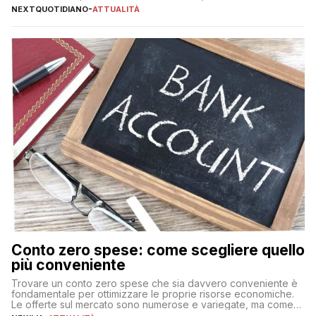
NEXTQUOTIDIANO
-
ATTUALITÀ
Conto zero spese: come scegliere quello
più conveniente
Trovare un conto zero spese che sia davvero conveniente è
fondamentale per ottimizzare le proprie risorse economiche.
Le offerte sul mercato sono numerose e variegate, ma come
individuare quella più adatta alle proprie esigenze senza