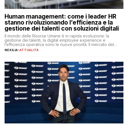
Human management: come i leader HR
stanno rivoluzionando l’efficienza e la
gestione dei talenti con soluzioni digitali
Il mondo delle Risorse Umane è in rapida evoluzione: la
gestione dei talenti, la digital employee experience e
l’efficienza operativa sono le nuove priorità. Il mercato del
lavoro, d’altra parte, è sempre più competitivo con una lotta
NEXILIA
-
ATTUALITÀ
per aggiudicarsi i talenti più validi che si intensifica e le
aspettative dei dipendenti in continua evoluzione. I […]