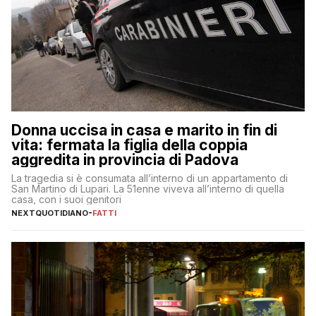
Donna uccisa in casa e marito in fin di
vita: fermata la figlia della coppia
aggredita in provincia di Padova
La tragedia si è consumata all’interno di un appartamento di
San Martino di Lupari. La 51enne viveva all’interno di quella
casa, con i suoi genitori
NEXTQUOTIDIANO
-
FATTI