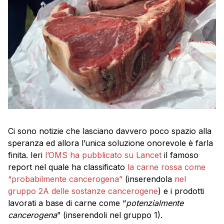
Ci sono notizie che lasciano davvero poco spazio alla
speranza ed allora l’unica soluzione onorevole è farla
finita. Ieri
l’OMS ha pubblicato su Lancet
il famoso
report nel quale ha classificato
la carne rossa come
“probabilmente cancerogena”
(inserendola
nel
gruppo 2A delle sostanze cancerogene
) e i prodotti
lavorati a base di carne come “
potenzialmente
cancerogena
” (inserendoli nel gruppo 1).